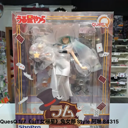
QuesQ 1/7《山T女福星》兔女郎 Style 阿琳 84315