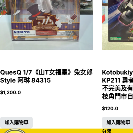
QuesQ 1/7《山T女福星》兔女郎
Kotobukiy
Style 阿琳 84315
KP211 勇
不完美及有
$
1,200.0
枝角門市自取
$
120.0
加入購物車
加入購物車
分類