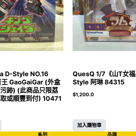
a D-Style NO.16
QuesQ 1/7《山T
者王 GaoGaiGar (外盒
Style 阿琳 84315
污跡) (此商品只限荔
$
1,200.0
或順豐到付) 10471
加入購物車
系列
品牌