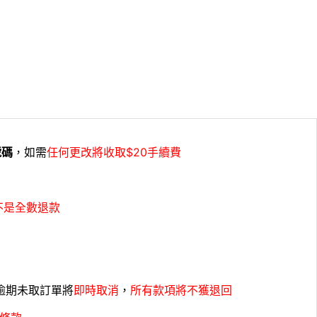
號碼
，如需
任何更改將收取$20手續費
不是全數退款
，逾期未取訂單將
即時取消
，
所有款項將不獲退回