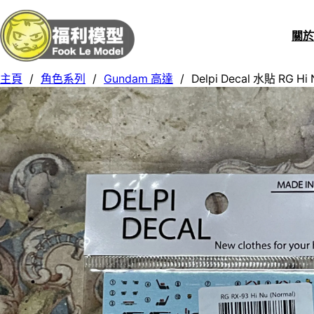
關
主頁
/
角色系列
/
Gundam 高達
/
Delpi Decal 水貼 RG Hi 