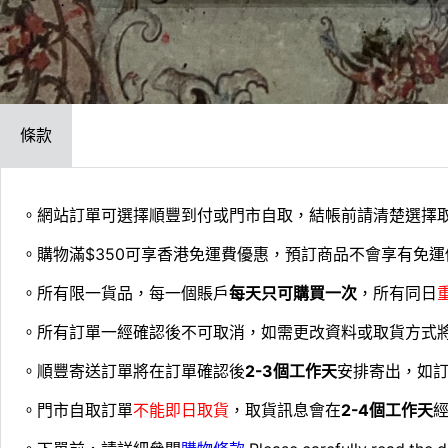
條款
。網站訂單可選擇順豐到付或門市自取，結帳前請清楚選擇
。購物滿$350可享香港免運費優惠，預訂商品不會享有免運
。所有限一貨品，每一個賬戶
每天只可購買一次
，所有同日
。所有訂單一經確認後不可取消，如需更改資料或取貨方式
。順豐寄送訂單將在訂單確認後
2-3個工作天
安排寄出，如
。門市自取訂單
不能即日取貨
，取貨訊息會在
2-4個工作天
經