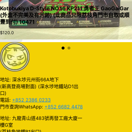
Kotobukiya D-Style NO.16 KP211 勇者王 GaoGaiGar
(外盒不完美及有污跡) (此商品只限荔枝角門市自取或順
豐到付) 10471
$
120.0
加入購物車
地址: 深水埗元州街66A地下
(新高登商場對面) (深水埗地鐵站D1出
口)
電話:
+852 2386 0233
門市查詢WhatsApp:
+852 6682 4478
地址: 九龍青山道483號再發工廠大廈一
樓G室
(荔枝角地鐵B1出口)