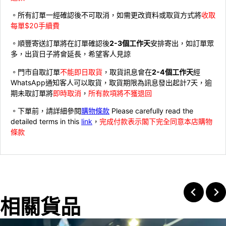
。所有訂單一經確認後不可取消，如需更改資料或取貨方式將
收取
每單$20手續費
。順豐寄送訂單將在訂單確認後
2-3個工作天
安排寄出，如訂單眾
多，出貨日子將會延長，希望客人見諒
。門市自取訂單
不能即日取貨
，取貨訊息會在
2-4個工作天
經
WhatsApp通知客人可以取貨，取貨期限為訊息發出起計7天，逾
期未取訂單將
即時取消
，
所有款項將不獲退回
。下單前，請詳細參閱
購物條款
Please carefully read the
detailed terms in this
link
，
完成付款表示閣下完全同意本店購物
條款
相關貨品