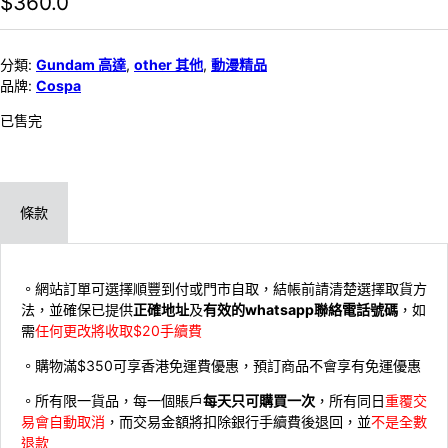
$
360.0
分類:
Gundam 高達
,
other 其他
,
動漫精品
品牌:
Cospa
已售完
條款
。網站訂單可選擇順豐到付或門市自取，結帳前請清楚選擇取貨方
法，並確保已提供
正確地址
及
有效的whatsapp聯絡電話號碼
，如
需
任何更改將收取$20手續費
。購物滿$350可享香港免運費優惠，預訂商品不會享有免運優惠
。所有限一貨品，每一個賬戶
每天只可購買一次
，所有同日
重覆交
易會自動取消
，而交易金額將扣除銀行手續費後退回，並
不是全數
退款