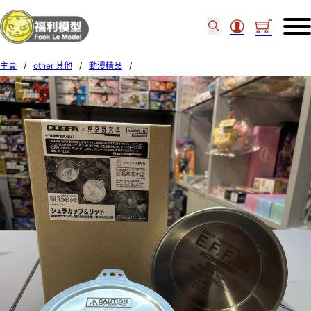
主頁
/
other 其他
/
動漫精品
/
COSPA × 東京野營具 機動戰士高達 第08MS小隊 露營杯 + 杯蓋 15634