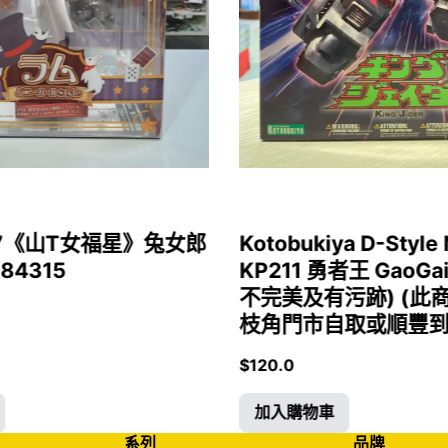
1/7《山T女福星》兔女郎
Kotobukiya D-Style 
 84315
KP211 勇者王 GaoGa
不完美及有污跡) (此
枝角門市自取或順豐到付)
$
120.0
加入購物車
系列
品牌