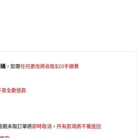
號碼
，如需
任何更改將收取$20手續費
不是全數退款
，逾期未取訂單將
即時取消
，
所有款項將不獲退回