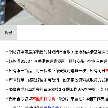
條款
。網站訂單可選擇順豐到付或門市自取，結帳前請清楚選擇
。購物滿$350可享香港免運費優惠，預訂商品不會享有免運
。所有限一貨品，每一個賬戶
每天只可購買一次
，所有同日
。所有訂單一經確認後不可取消，如需更改資料或取貨方式
。順豐寄送訂單將在訂單確認後
2-3個工作天
安排寄出，如
。門市自取訂單
不能即日取貨
，取貨訊息會在
2-4個工作天
經