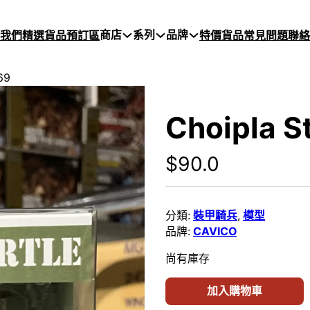
商店
系列
品牌
於我們
精選貨品
預訂區
特價貨品
常見問題
聯絡
69
Choipla S
$
90.0
分類:
裝甲騎兵
,
模型
品牌:
CAVICO
尚有庫存
加入購物車