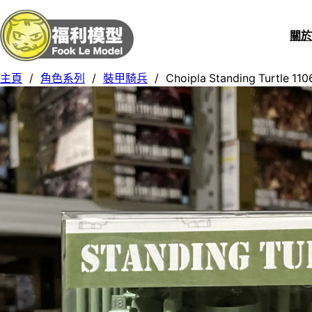
關
主頁
/
角色系列
/
裝甲騎兵
/
Choipla Standing Turtle 110