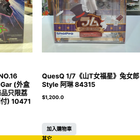
NO.16
QuesQ 1/7《山T女福星》兔女郎
iGar (外盒
Style 阿琳 84315
商品只限荔
$
1,200.0
 10471
加入購物車
其它