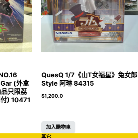
NO.16
QuesQ 1/7《山T女福星》兔女郎
iGar (外盒
Style 阿琳 84315
商品只限荔
$
1,200.0
 10471
加入購物車
其它