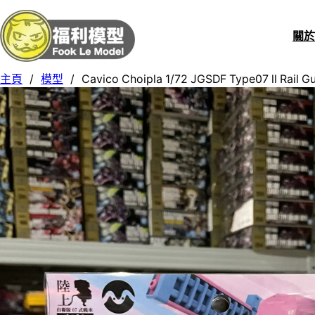
關
主頁
/
模型
/
Cavico Choipla 1/72 JGSDF Type07 ll Rail G