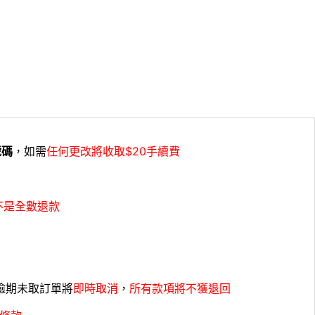
號碼
，如需
任何更改將收取$20手續費
不是全數退款
，逾期未取訂單將
即時取消
，
所有款項將不獲退回