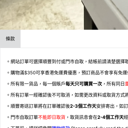
條款
。網站訂單可選擇順豐到付或門市自取，結帳前請清楚選擇
。購物滿$350可享香港免運費優惠，預訂商品不會享有免運
。所有限一貨品，每一個賬戶
每天只可購買一次
，所有同日
。所有訂單一經確認後不可取消，如需更改資料或取貨方式
。順豐寄送訂單將在訂單確認後
2-3個工作天
安排寄出，如
。門市自取訂單
不能即日取貨
，取貨訊息會在
2-4個工作天
經