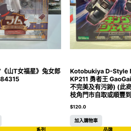
1/7《山T女福星》兔女郎
Kotobukiya D-Style 
 84315
KP211 勇者王 GaoGa
不完美及有污跡) (此
枝角門市自取或順豐到付)
$
120.0
加入購物車
系列
品牌