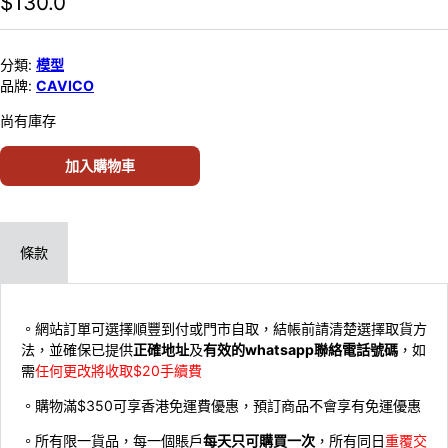
$
130.0
分類:
模型
品牌:
CAVICO
尚有庫存
加入購物車
條款
。網站訂單可選擇順豐到付或門市自取，結帳前請清楚選擇取貨方
法，並確保已提供
正確地址
及
有效的whatsapp聯絡電話號碼
，如
需
任何更改將收取$20手續費
。購物滿$350可享香港免運費優惠，預訂商品不會享有免運優惠
。所有限一貨品，每一個賬戶
每天只可購買一次
，所有同日
重覆交