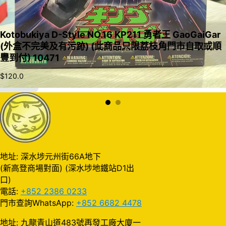
Kotobukiya D-Style NO.16 KP211 勇者王 GaoGaiGar
(外盒不完美及有污跡) (此商品只限荔枝角門市自取或順
豐到付) 10471
$
120.0
加入購物車
地址: 深水埗元州街66A地下
(新高登商場對面) (深水埗地鐵站D1出
口)
電話:
+852 2386 0233
門市查詢WhatsApp:
+852 6682 4478
地址: 九龍青山道483號再發工廠大廈一