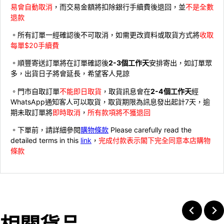
易會自動取消
，而交易金額將扣除銀行手續費後退回，並
不是全數
退款
。所有訂單一經確認後不可取消，如需更改資料或取貨方式將
收取
每單$20手續費
。順豐寄送訂單將在訂單確認後
2-3個工作天
安排寄出，如訂單眾
多，出貨日子將會延長，希望客人見諒
。門市自取訂單
不能即日取貨
，取貨訊息會在
2-4個工作天
經
WhatsApp通知客人可以取貨，取貨期限為訊息發出起計7天，逾
期未取訂單將
即時取消
，
所有款項將不獲退回
。下單前，請詳細參閱
購物條款
Please carefully read the
detailed terms in this
link
，
完成付款表示閣下完全同意本店購物
條款