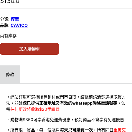
$
130.0
分類:
模型
品牌:
CAVICO
尚有庫存
加入購物車
條款
。網站訂單可選擇順豐到付或門市自取，結帳前請清楚選擇取貨方
法，並確保已提供
正確地址
及
有效的whatsapp聯絡電話號碼
，如
需
任何更改將收取$20手續費
。購物滿$350可享香港免運費優惠，預訂商品不會享有免運優惠
。所有限一貨品，每一個賬戶
每天只可購買一次
，所有同日
重覆交