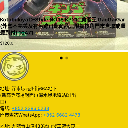
Kotobukiya D-Style NO.16 KP211 勇者王 GaoGaiGar
(外盒不完美及有污跡) (此商品只限荔枝角門市自取或順
豐到付) 10471
$
120.0
加入購物車
地址: 深水埗元州街66A地下
(新高登商場對面) (深水埗地鐵站D1出
口)
電話:
+852 2386 0233
門市查詢WhatsApp:
+852 6682 4478
地址: 九龍青山道483號再發工廠大廈一