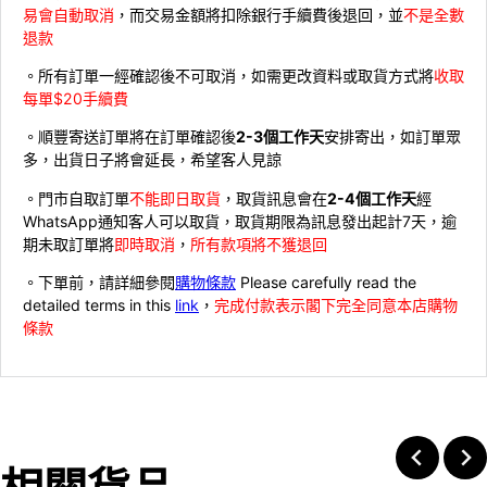
易會自動取消
，而交易金額將扣除銀行手續費後退回，並
不是全數
退款
。所有訂單一經確認後不可取消，如需更改資料或取貨方式將
收取
每單$20手續費
。順豐寄送訂單將在訂單確認後
2-3個工作天
安排寄出，如訂單眾
多，出貨日子將會延長，希望客人見諒
。門市自取訂單
不能即日取貨
，取貨訊息會在
2-4個工作天
經
WhatsApp通知客人可以取貨，取貨期限為訊息發出起計7天，逾
期未取訂單將
即時取消
，
所有款項將不獲退回
。下單前，請詳細參閱
購物條款
Please carefully read the
detailed terms in this
link
，
完成付款表示閣下完全同意本店購物
條款