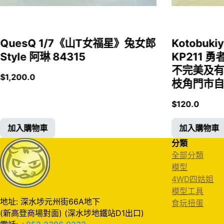
QuesQ 1/7《山T女福星》兔女郎
Kotobukiy
Style 阿琳 84315
KP211 勇
不完美及有
$
1,200.0
枝角門市自取
$
120.0
加入購物車
加入購物車
分類
全部分類
模型
4WD四姑姐
模型工具
地址: 深水埗元州街66A地下
食玩扭蛋
(新高登商場對面) (深水埗地鐵站D1出口)