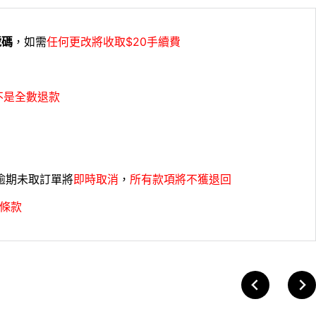
號碼
，如需
任何更改將收取$20手續費
不是全數退款
，逾期未取訂單將
即時取消
，
所有款項將不獲退回
條款