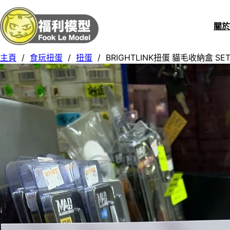
關
主頁
/
食玩扭蛋
/
扭蛋
/
BRIGHTLINK扭蛋 貓毛收納盒 SET 