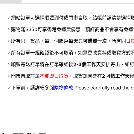
。網站訂單可選擇順豐到付或門市自取，結帳前請清楚選擇
。購物滿$350可享香港免運費優惠，預訂商品不會享有免運
。所有限一貨品，每一個賬戶
每天只可購買一次
，所有同日
。所有訂單一經確認後不可取消，如需更改資料或取貨方式
。順豐寄送訂單將在訂單確認後
2-3個工作天
安排寄出，如
。門市自取訂單
不能即日取貨
，取貨訊息會在
2-4個工作天
經
。下單前，請詳細參閱
購物條款
Please carefully read the d