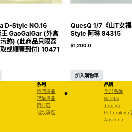
a D-Style NO.16
QuesQ 1/7《山T
者王 GaoGaiGar (外盒
Style 阿琳 84315
污跡) (此商品只限荔
$
1,200.0
或順豐到付) 10471
加入購物車
系列
品牌
特價貨品
全部品牌
限購貨品
Bandai
預訂區
Tamiya
貓奴專區
Kotobukiya
Aoshima