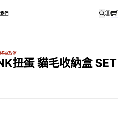
我們
將被取消
INK扭蛋 貓毛收納盒 SET
 price was: $120.0.
rrent price is: $80.0.