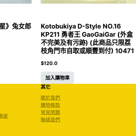
女福星》兔女郎
Kotobukiya D-Style NO.16
KP211 勇者王 GaoGaiGar (外盒
不完美及有污跡) (此商品只限荔
枝角門市自取或順豐到付) 10471
$
120.0
加入購物車
其它
關於我們
購物條款
常見問題
 壽屋
聯絡我們