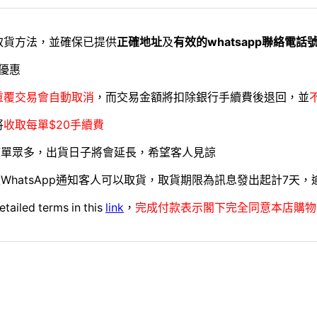
取貨方法，並確保已提供
正確地址
及
有效的whatsapp聯絡電話
優惠
重覆交易會自動取消
，而交易金額將扣除銀行手續費後退回，並
將
收取每單$20手續費
訂單眾多，出貨日子將會延長，希望客人見諒
WhatsApp通知客人可以取貨，取貨期限為訊息發出起計7天
etailed terms in this
link
，
完成付款表示閣下完全同意本店購物