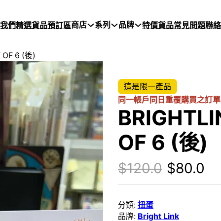
商店
系列
品牌
於我們
精選貨品
預訂區
特價貨品
常見問題
聯絡
OF 6 (後)
這是限一產品
同一帳戶同日重覆購買之訂單
BRIGHTL
OF 6 (後)
Original
Cu
$
120.0
$
80.0
分類:
扭蛋
品牌:
Bright Link