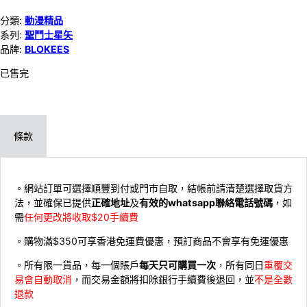
分類:
動漫精品
系列:
聖鬥士星矢
品牌:
BLOKEES
已售完
條款
。網站訂單可選擇順豐到付或門市自取，結帳前請清楚選擇取貨方
法，並確保已提供
正確地址
及
有效的whatsapp聯絡電話號碼
，如
需
任何更改將收取$20手續費
。購物滿$350可享香港免運費優惠，預訂商品不會享有免運優惠
。所有限一貨品，每一個賬戶
每天只可購買一次
，所有同日
重覆交
易會自動取消
，而交易金額將扣除銀行手續費後退回，並
不是全數
退款