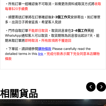
。所有訂單一經確認後不可取消，如需更改資料或取貨方式將
收取
每單$20手續費
。順豐寄送訂單將在訂單確認後
2-3個工作天
安排寄出，如訂單眾
多，出貨日子將會延長，希望客人見諒
。門市自取訂單
不能即日取貨
，取貨訊息會在
2-4個工作天
經
WhatsApp通知客人可以取貨，取貨期限為訊息發出起計7天，逾
期未取訂單將
即時取消
，
所有款項將不獲退回
。下單前，請詳細參閱
購物條款
Please carefully read the
detailed terms in this
link
，
完成付款表示閣下完全同意本店購物
條款
相關貨品