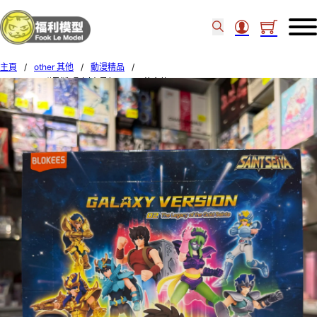
主頁
/
other 其他
/
動漫精品
/
BLOKEES [群星版] 聖鬥士星矢 GV02 黃金傳承 BOX OF 9 53160