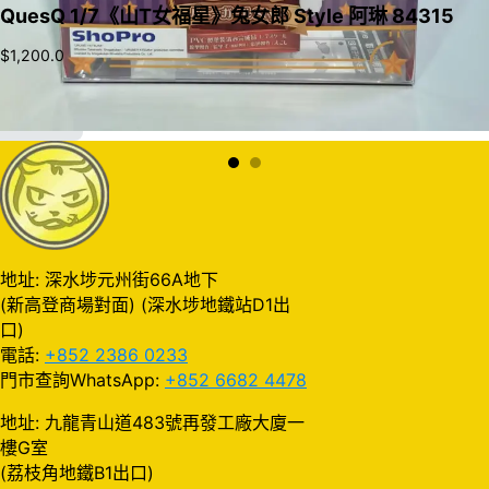
QuesQ 1/7《山T女福星》兔女郎 Style 阿琳 84315
$
1,200.0
加入購物車
地址: 深水埗元州街66A地下
(新高登商場對面) (深水埗地鐵站D1出
口)
電話:
+852 2386 0233
門市查詢WhatsApp:
+852 6682 4478
地址: 九龍青山道483號再發工廠大廈一
樓G室
(荔枝角地鐵B1出口)