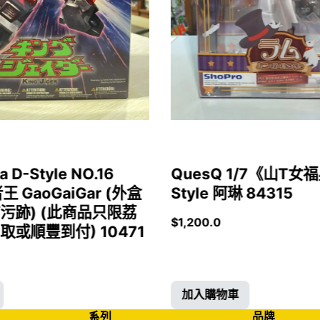
a D-Style NO.16
QuesQ 1/7《山T
者王 GaoGaiGar (外盒
Style 阿琳 84315
污跡) (此商品只限荔
$
1,200.0
或順豐到付) 10471
加入購物車
系列
品牌