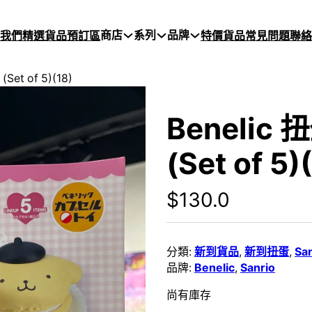
商店
系列
品牌
於我們
精選貨品
預訂區
特價貨品
常見問題
聯絡
et of 5)(18)
Benelic
(Set of 5)
$
130.0
分類:
新到貨品
,
新到扭蛋
,
San
品牌:
Benelic
,
Sanrio
尚有庫存