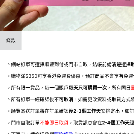
條款
。網站訂單可選擇順豐到付或門市自取，結帳前請清楚選擇
。購物滿$350可享香港免運費優惠，預訂商品不會享有免運
。所有限一貨品，每一個賬戶
每天只可購買一次
，所有同日
。所有訂單一經確認後不可取消，如需更改資料或取貨方式
。順豐寄送訂單將在訂單確認後
2-3個工作天
安排寄出，如
。門市自取訂單
不能即日取貨
，取貨訊息會在
2-4個工作天
經