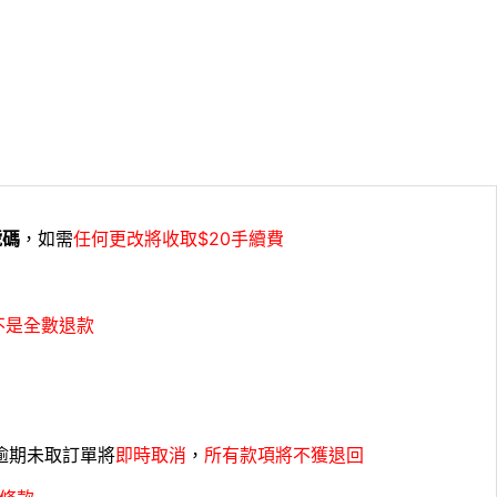
號碼
，如需
任何更改將收取$20手續費
不是全數退款
，逾期未取訂單將
即時取消
，
所有款項將不獲退回