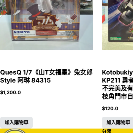
QuesQ 1/7《山T女福星》兔女郎
Kotobukiy
Style 阿琳 84315
KP211 勇
不完美及有
$
1,200.0
枝角門市自取
$
120.0
加入購物車
加入購物車
分類