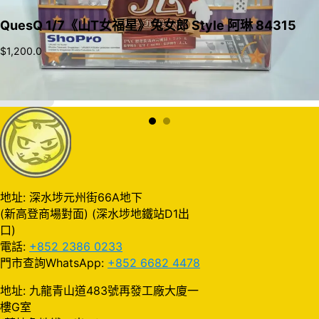
QuesQ 1/7《山T女福星》兔女郎 Style 阿琳 84315
$
1,200.0
加入購物車
地址: 深水埗元州街66A地下
(新高登商場對面) (深水埗地鐵站D1出
口)
電話:
+852 2386 0233
門市查詢WhatsApp:
+852 6682 4478
地址: 九龍青山道483號再發工廠大廈一
樓G室