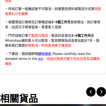
退款
。所有訂單一經確認後不可取消，如需更改資料或取貨方式將
收取
每單$20手續費
。順豐寄送訂單將在訂單確認後
2-3個工作天
安排寄出，如訂單眾
多，出貨日子將會延長，希望客人見諒
。門市自取訂單
不能即日取貨
，取貨訊息會在
2-4個工作天
經
WhatsApp通知客人可以取貨，取貨期限為訊息發出起計7天，逾
期未取訂單將
即時取消
，
所有款項將不獲退回
。下單前，請詳細參閱
購物條款
Please carefully read the
detailed terms in this
link
，
完成付款表示閣下完全同意本店購物
條款
相關貨品