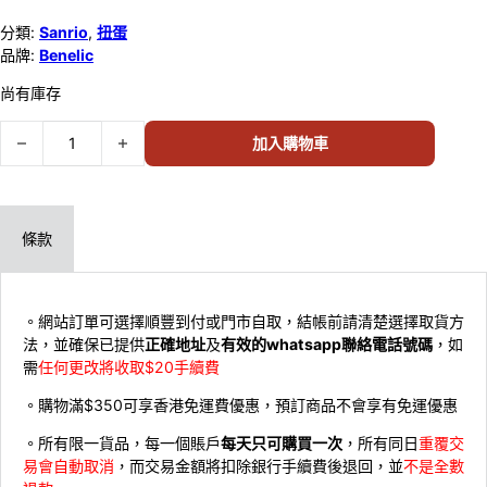
分類:
Sanrio
,
扭蛋
品牌:
Benelic
尚有庫存
Benelic 扭蛋 Sanrio角色 迷你午餐盒鑰匙扣 Set of 6 (12) 數量
加入購物車
條款
。網站訂單可選擇順豐到付或門市自取，結帳前請清楚選擇取貨方
法，並確保已提供
正確地址
及
有效的whatsapp聯絡電話號碼
，如
需
任何更改將收取$20手續費
。購物滿$350可享香港免運費優惠，預訂商品不會享有免運優惠
。所有限一貨品，每一個賬戶
每天只可購買一次
，所有同日
重覆交
易會自動取消
，而交易金額將扣除銀行手續費後退回，並
不是全數