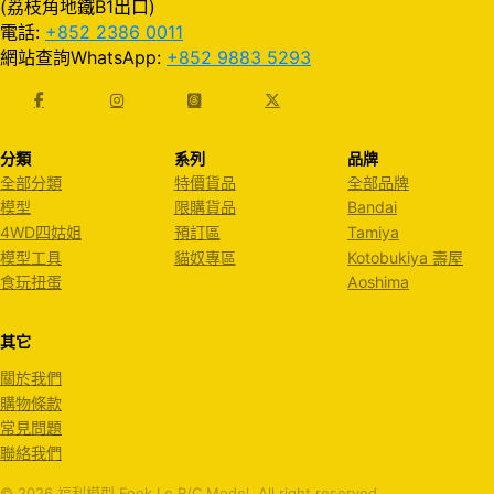
(荔枝角地鐵B1出口)
電話:
+852 2386 0011
網站查詢WhatsApp:
+852 9883 5293
分類
系列
品牌
全部分類
特價貨品
全部品牌
模型
限購貨品
Bandai
4WD四姑姐
預訂區
Tamiya
模型工具
貓奴專區
Kotobukiya 壽屋
食玩扭蛋
Aoshima
其它
關於我們
購物條款
常見問題
聯絡我們
© 2026 福利模型 Fook Le R/C Model. All right reserved.