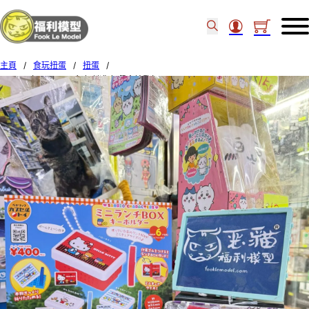
主頁
/
食玩扭蛋
/
扭蛋
/
Benelic 扭蛋 Sanrio角色 迷你午餐盒鑰匙扣 Set of 6 (12)