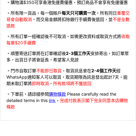
。購物滿$350可享香港免運費優惠，預訂商品不會享有免運優惠
。所有限一貨品，每一個賬戶
每天只可購買一次
，所有同日
重覆交
易會自動取消
，而交易金額將扣除銀行手續費後退回，並
不是全數
退款
。所有訂單一經確認後不可取消，如需更改資料或取貨方式將
收取
每單$20手續費
。順豐寄送訂單將在訂單確認後
2-3個工作天
安排寄出，如訂單眾
多，出貨日子將會延長，希望客人見諒
。門市自取訂單
不能即日取貨
，取貨訊息會在
2-4個工作天
經
WhatsApp通知客人可以取貨，取貨期限為訊息發出起計7天，逾
期未取訂單將
即時取消
，
所有款項將不獲退回
。下單前，請詳細參閱
購物條款
Please carefully read the
detailed terms in this
link
，
完成付款表示閣下完全同意本店購物
條款