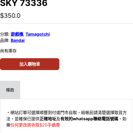
SKY 73336
$
350.0
分類:
遊戲機
,
Tamagotchi
品牌:
Bandai
尚有庫存
加入購物車
條款
。網站訂單可選擇順豐到付或門市自取，結帳前請清楚選擇取貨方
法，並確保已提供
正確地址
及
有效的whatsapp聯絡電話號碼
，如
需
任何更改將收取$20手續費