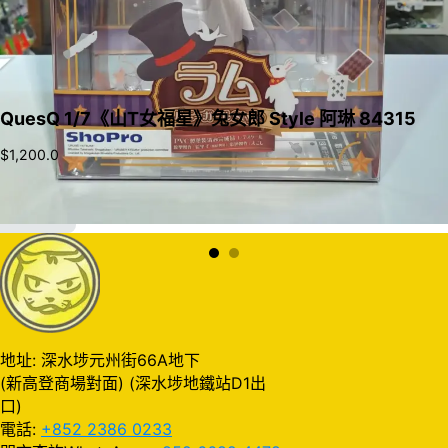
QuesQ 1/7《山T女福星》兔女郎 Style 阿琳 84315
$
1,200.0
加入購物車
地址: 深水埗元州街66A地下
(新高登商場對面) (深水埗地鐵站D1出
口)
電話:
+852 2386 0233