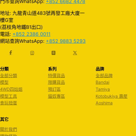
門市查詢WhatsApp:
+852 6682 4478
地址: 九龍青山道483號再發工廠大廈一
樓G室
(荔枝角地鐵B1出口)
電話:
+852 2386 0011
網站查詢WhatsApp:
+852 9883 5293
分類
系列
品牌
全部分類
特價貨品
全部品牌
模型
限購貨品
Bandai
4WD四姑姐
預訂區
Tamiya
模型工具
貓奴專區
Kotobukiya 壽屋
食玩扭蛋
Aoshima
其它
關於我們