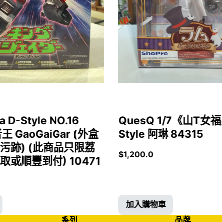
a D-Style NO.16
QuesQ 1/7《山T
者王 GaoGaiGar (外盒
Style 阿琳 84315
污跡) (此商品只限荔
$
1,200.0
或順豐到付) 10471
加入購物車
系列
品牌