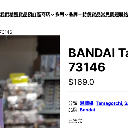
商店
系列
品牌
於我們
精選貨品
預訂區
特價貨品
常見問題
聯絡
 73146
BANDAI T
73146
$
169.0
分類:
遊戲機
,
Tamagotchi
,
S
品牌:
Bandai
已售完