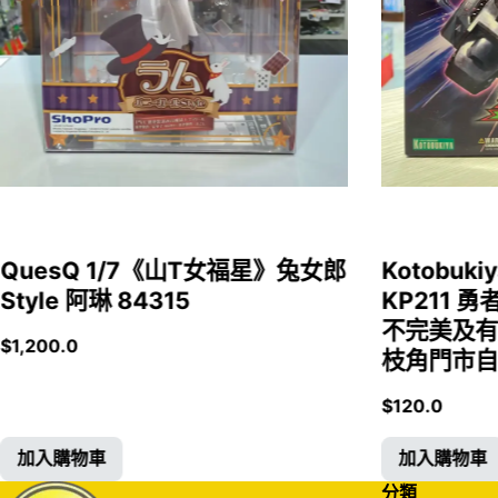
QuesQ 1/7《山T女福星》兔女郎
Kotobukiy
Style 阿琳 84315
KP211 勇
不完美及有
$
1,200.0
枝角門市自取
$
120.0
加入購物車
加入購物車
分類