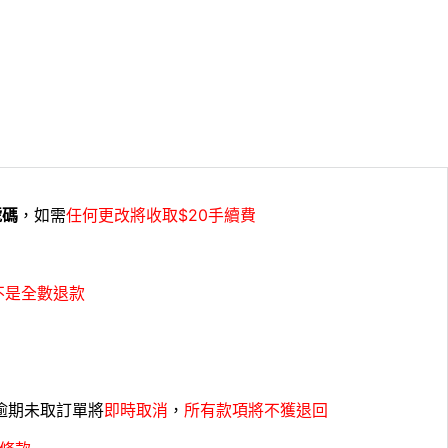
號碼
，如需
任何更改將收取$20手續費
不是全數退款
，逾期未取訂單將
即時取消
，
所有款項將不獲退回