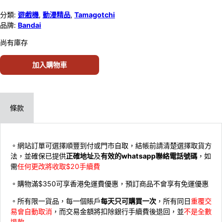
分類:
遊戲機
,
動漫精品
,
Tamagotchi
品牌:
Bandai
尚有庫存
加入購物車
條款
。網站訂單可選擇順豐到付或門市自取，結帳前請清楚選擇取貨方
法，並確保已提供
正確地址
及
有效的whatsapp聯絡電話號碼
，如
需
任何更改將收取$20手續費
。購物滿$350可享香港免運費優惠，預訂商品不會享有免運優惠
。所有限一貨品，每一個賬戶
每天只可購買一次
，所有同日
重覆交
易會自動取消
，而交易金額將扣除銀行手續費後退回，並
不是全數
退款