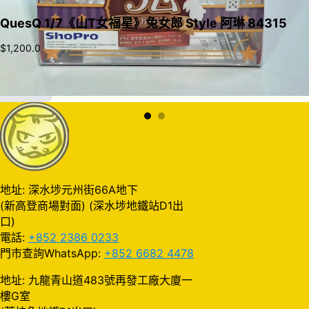
QuesQ 1/7《山T女福星》兔女郎 Style 阿琳 84315
$
1,200.0
加入購物車
地址: 深水埗元州街66A地下
(新高登商場對面) (深水埗地鐵站D1出
口)
電話:
+852 2386 0233
門市查詢WhatsApp:
+852 6682 4478
地址: 九龍青山道483號再發工廠大廈一
樓G室