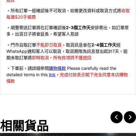
。所有訂單一經確認後不可取消，如需更改資料或取貨方式將
收取
每單$20手續費
。順豐寄送訂單將在訂單確認後
2-3個工作天
安排寄出，如訂單眾
多，出貨日子將會延長，希望客人見諒
。門市自取訂單
不能即日取貨
，取貨訊息會在
2-4個工作天
經
WhatsApp通知客人可以取貨，取貨期限為訊息發出起計7天，逾
期未取訂單將
即時取消
，
所有款項將不獲退回
。下單前，請詳細參閱
購物條款
Please carefully read the
detailed terms in this
link
，
完成付款表示閣下完全同意本店購物
條款
相關貨品