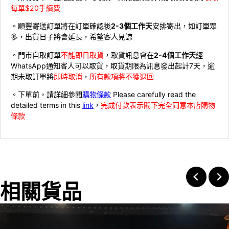
每單$20手續費
。順豐寄送訂單將在訂單確認後
2-3個工作天
安排寄出，如訂單眾
多，出貨日子將會延長，希望客人見諒
。門市自取訂單
不能即日取貨
，取貨訊息會在
2-4個工作天
經
WhatsApp通知客人可以取貨，取貨期限為訊息發出起計7天，逾
期未取訂單將
即時取消
，
所有款項將不獲退回
。下單前，請詳細參閱
購物條款
Please carefully read the
detailed terms in this
link
，
完成付款表示閣下完全同意本店購物
條款
相關貨品