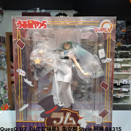
QuesQ 1/7《山T女福星》兔女郎 Style 阿琳 84315