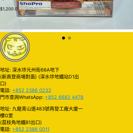
$
1,200.0
加入購物車
地址: 深水埗元州街66A地下
(新高登商場對面) (深水埗地鐵站D1出
口)
電話:
+852 2386 0233
門市查詢WhatsApp:
+852 6682 4478
地址: 九龍青山道483號再發工廠大廈一
樓G室
(荔枝角地鐵B1出口)
電話:
+852 2386 0011