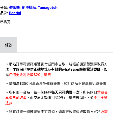
分類:
遊戲機
,
動漫精品
,
Tamagotchi
品牌:
Bandai
已售完
條款
。網站訂單可選擇順豐到付或門市自取，結帳前請清楚選擇取貨方
法，並確保已提供
正確地址
及
有效的whatsapp聯絡電話號碼
，如
需
任何更改將收取$20手續費
。購物滿$350可享香港免運費優惠，預訂商品不會享有免運優惠
。所有限一貨品，每一個賬戶
每天只可購買一次
，所有同日
重覆交
易會自動取消
，而交易金額將扣除銀行手續費後退回，並
不是全數
退款
。所有訂單一經確認後不可取消，如需更改資料或取貨方式將
收取