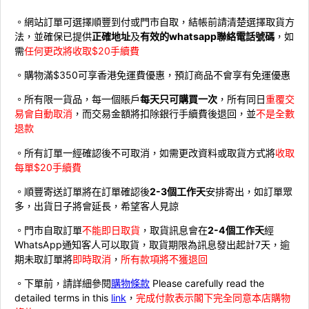
。網站訂單可選擇順豐到付或門市自取，結帳前請清楚選擇取貨方
法，並確保已提供
正確地址
及
有效的whatsapp聯絡電話號碼
，如
需
任何更改將收取$20手續費
。購物滿$350可享香港免運費優惠，預訂商品不會享有免運優惠
。所有限一貨品，每一個賬戶
每天只可購買一次
，所有同日
重覆交
易會自動取消
，而交易金額將扣除銀行手續費後退回，並
不是全數
退款
。所有訂單一經確認後不可取消，如需更改資料或取貨方式將
收取
每單$20手續費
。順豐寄送訂單將在訂單確認後
2-3個工作天
安排寄出，如訂單眾
多，出貨日子將會延長，希望客人見諒
。門市自取訂單
不能即日取貨
，取貨訊息會在
2-4個工作天
經
WhatsApp通知客人可以取貨，取貨期限為訊息發出起計7天，逾
期未取訂單將
即時取消
，
所有款項將不獲退回
。下單前，請詳細參閱
購物條款
Please carefully read the
detailed terms in this
link
，
完成付款表示閣下完全同意本店購物