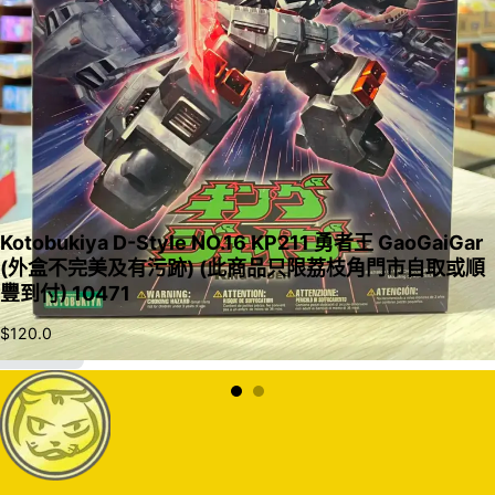
Kotobukiya D-Style NO.16 KP211 勇者王 GaoGaiGar
(外盒不完美及有污跡) (此商品只限荔枝角門市自取或順
豐到付) 10471
$
120.0
加入購物車