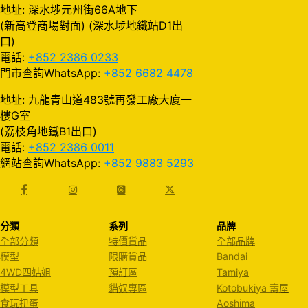
地址: 深水埗元州街66A地下
(新高登商場對面) (深水埗地鐵站D1出
口)
電話:
+852 2386 0233
門市查詢WhatsApp:
+852 6682 4478
地址: 九龍青山道483號再發工廠大廈一
樓G室
(荔枝角地鐵B1出口)
電話:
+852 2386 0011
網站查詢WhatsApp:
+852 9883 5293
分類
系列
品牌
全部分類
特價貨品
全部品牌
模型
限購貨品
Bandai
4WD四姑姐
預訂區
Tamiya
模型工具
貓奴專區
Kotobukiya 壽屋
食玩扭蛋
Aoshima