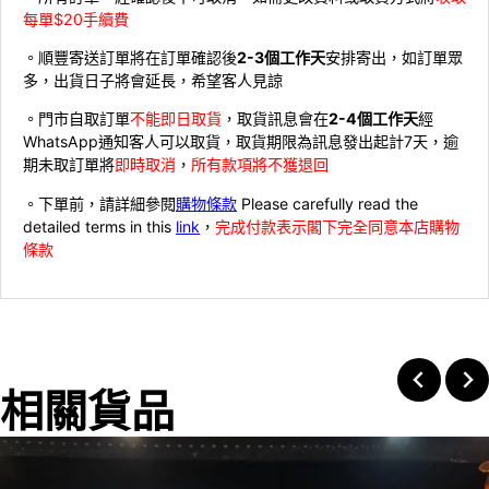
每單$20手續費
。順豐寄送訂單將在訂單確認後
2-3個工作天
安排寄出，如訂單眾
多，出貨日子將會延長，希望客人見諒
。門市自取訂單
不能即日取貨
，取貨訊息會在
2-4個工作天
經
WhatsApp通知客人可以取貨，取貨期限為訊息發出起計7天，逾
期未取訂單將
即時取消
，
所有款項將不獲退回
。下單前，請詳細參閱
購物條款
Please carefully read the
detailed terms in this
link
，
完成付款表示閣下完全同意本店購物
條款
相關貨品