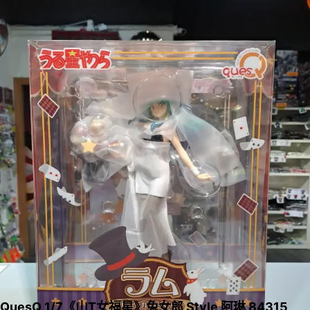
QuesQ 1/7《山T女福星》兔女郎 Style 阿琳 84315