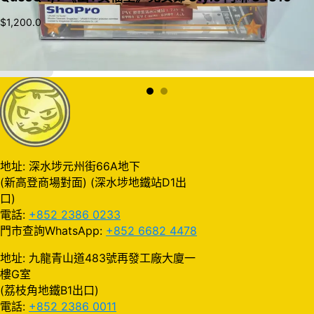
$
1,200.0
加入購物車
地址: 深水埗元州街66A地下
(新高登商場對面) (深水埗地鐵站D1出
口)
電話:
+852 2386 0233
門市查詢WhatsApp:
+852 6682 4478
地址: 九龍青山道483號再發工廠大廈一
樓G室
(荔枝角地鐵B1出口)
電話:
+852 2386 0011