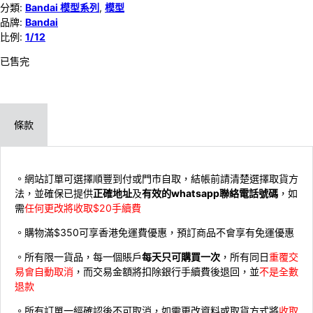
分類:
Bandai 模型系列
,
模型
品牌:
Bandai
比例:
1/12
已售完
條款
。網站訂單可選擇順豐到付或門市自取，結帳前請清楚選擇取貨方
法，並確保已提供
正確地址
及
有效的whatsapp聯絡電話號碼
，如
需
任何更改將收取$20手續費
。購物滿$350可享香港免運費優惠，預訂商品不會享有免運優惠
。所有限一貨品，每一個賬戶
每天只可購買一次
，所有同日
重覆交
易會自動取消
，而交易金額將扣除銀行手續費後退回，並
不是全數
退款
。所有訂單一經確認後不可取消，如需更改資料或取貨方式將
收取