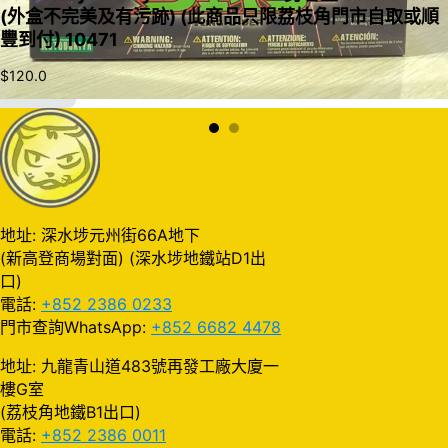
(外盒不完美及有污跡) (此商品只限荔枝角門市自取或順
豐到付) 10471
$
120.0
加入購物車
地址: 深水埗元州街66A地下
(新高登商場對面) (深水埗地鐵站D1出
口)
電話:
+852 2386 0233
門市查詢WhatsApp:
+852 6682 4478
地址: 九龍青山道483號再發工廠大廈一
樓G室
(荔枝角地鐵B1出口)
電話:
+852 2386 0011