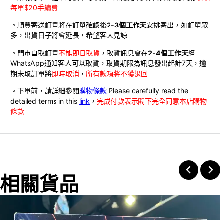
每單$20手續費
。順豐寄送訂單將在訂單確認後
2-3個工作天
安排寄出，如訂單眾
多，出貨日子將會延長，希望客人見諒
。門市自取訂單
不能即日取貨
，取貨訊息會在
2-4個工作天
經
WhatsApp通知客人可以取貨，取貨期限為訊息發出起計7天，逾
期未取訂單將
即時取消
，
所有款項將不獲退回
。下單前，請詳細參閱
購物條款
Please carefully read the
detailed terms in this
link
，
完成付款表示閣下完全同意本店購物
條款
相關貨品