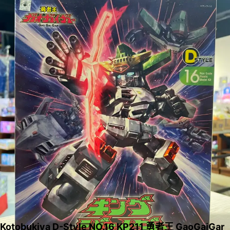
Kotobukiya D-Style NO.16 KP211 勇者王 GaoGaiGar