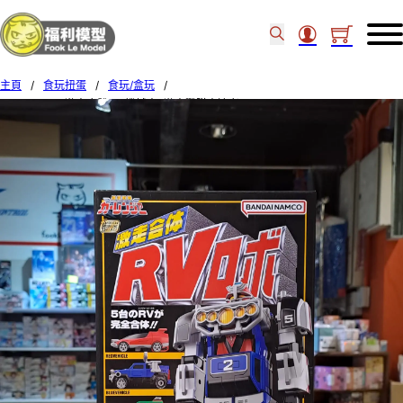
主頁
/
食玩扭蛋
/
食玩/盒玩
/
Bandai SMP 激走合體 RV機械人 [激走戰隊車連者] 92798