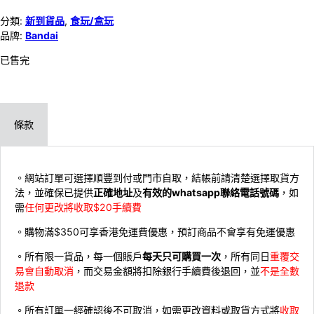
分類:
新到貨品
,
食玩/盒玩
品牌:
Bandai
已售完
條款
。網站訂單可選擇順豐到付或門市自取，結帳前請清楚選擇取貨方
法，並確保已提供
正確地址
及
有效的whatsapp聯絡電話號碼
，如
需
任何更改將收取$20手續費
。購物滿$350可享香港免運費優惠，預訂商品不會享有免運優惠
。所有限一貨品，每一個賬戶
每天只可購買一次
，所有同日
重覆交
易會自動取消
，而交易金額將扣除銀行手續費後退回，並
不是全數
退款
。所有訂單一經確認後不可取消，如需更改資料或取貨方式將
收取