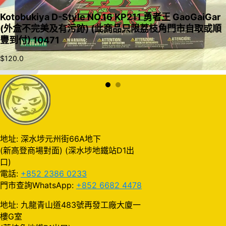
Kotobukiya D-Style NO.16 KP211 勇者王 GaoGaiGar
(外盒不完美及有污跡) (此商品只限荔枝角門市自取或順
豐到付) 10471
$
120.0
加入購物車
地址: 深水埗元州街66A地下
(新高登商場對面) (深水埗地鐵站D1出
口)
電話:
+852 2386 0233
門市查詢WhatsApp:
+852 6682 4478
地址: 九龍青山道483號再發工廠大廈一
樓G室