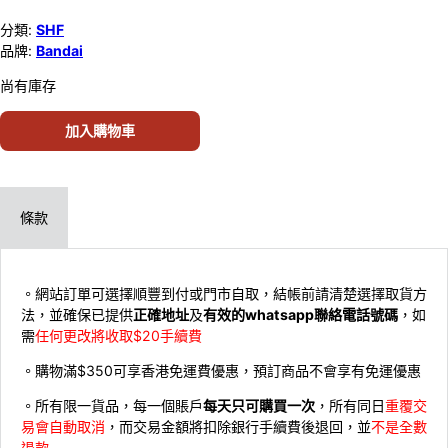
分類:
SHF
品牌:
Bandai
尚有庫存
加入購物車
條款
。網站訂單可選擇順豐到付或門市自取，結帳前請清楚選擇取貨方
法，並確保已提供
正確地址
及
有效的whatsapp聯絡電話號碼
，如
需
任何更改將收取$20手續費
。購物滿$350可享香港免運費優惠，預訂商品不會享有免運優惠
。所有限一貨品，每一個賬戶
每天只可購買一次
，所有同日
重覆交
易會自動取消
，而交易金額將扣除銀行手續費後退回，並
不是全數
退款