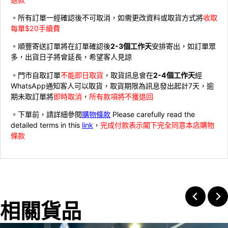
。所有訂單一經確認後不可取消，如需更改資料或取貨方式將
收取
每單$20手續費
。順豐寄送訂單將在訂單確認後
2-3個工作天
安排寄出，如訂單眾
多，出貨日子將會延長，希望客人見諒
。門市自取訂單
不能即日取貨
，取貨訊息會在
2-4個工作天
經
WhatsApp通知客人可以取貨，取貨期限為訊息發出起計7天，逾
期未取訂單將
即時取消
，
所有款項將不獲退回
。下單前，請詳細參閱
購物條款
Please carefully read the
detailed terms in this
link
，
完成付款表示閣下完全同意本店購物
條款
相關貨品