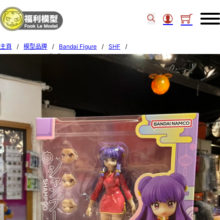
主頁
/
模型品牌
/
Bandai Figure
/
SHF
/
BANDAI – SHF 珊璞 (亂馬½) 68733