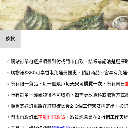
條款
。網站訂單可選擇順豐到付或門市自取，結帳前請清楚選擇
。購物滿$350可享香港免運費優惠，預訂商品不會享有免運
。所有限一貨品，每一個賬戶
每天只可購買一次
，所有同日
。所有訂單一經確認後不可取消，如需更改資料或取貨方式
。順豐寄送訂單將在訂單確認後
2-3個工作天
安排寄出，如
。門市自取訂單
不能即日取貨
，取貨訊息會在
2-4個工作天
經