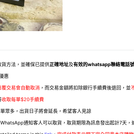
取貨方法，並確保已提供
正確地址
及
有效的whatsapp聯絡電話
優惠
重覆交易會自動取消
，而交易金額將扣除銀行手續費後退回，並
將
收取每單$20手續費
訂單眾多，出貨日子將會延長，希望客人見諒
WhatsApp通知客人可以取貨，取貨期限為訊息發出起計7天