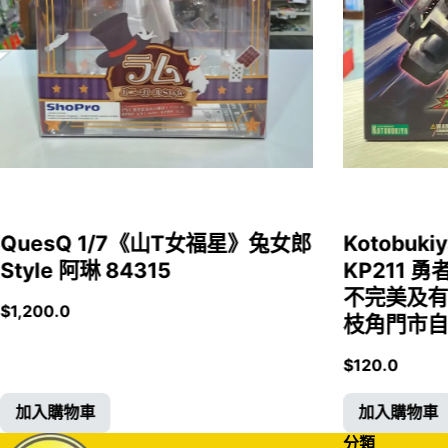
QuesQ 1/7《山T女福星》兔女郎
Kotobukiy
Style 阿琳 84315
KP211 勇
不完美及有
$
1,200.0
枝角門市自取
$
120.0
加入購物車
加入購物車
分類