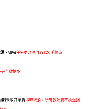
號碼
，如需
任何更改將收取$20手續費
不是全數退款
，逾期未取訂單將
即時取消
，
所有款項將不獲退回