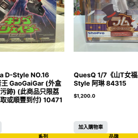
a D-Style NO.16
QuesQ 1/7《山T
者王 GaoGaiGar (外盒
Style 阿琳 84315
污跡) (此商品只限荔
$
1,200.0
或順豐到付) 10471
加入購物車
系列
品牌