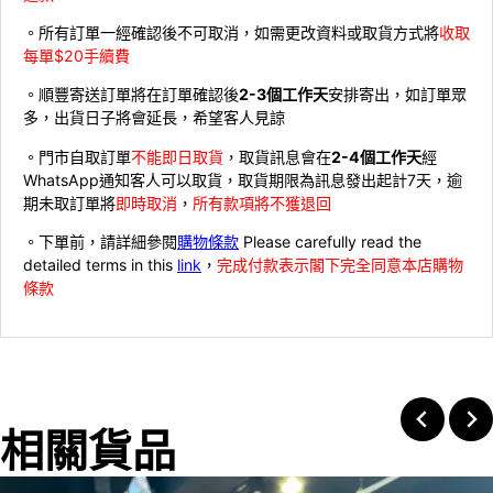
。所有訂單一經確認後不可取消，如需更改資料或取貨方式將
收取
每單$20手續費
。順豐寄送訂單將在訂單確認後
2-3個工作天
安排寄出，如訂單眾
多，出貨日子將會延長，希望客人見諒
。門市自取訂單
不能即日取貨
，取貨訊息會在
2-4個工作天
經
WhatsApp通知客人可以取貨，取貨期限為訊息發出起計7天，逾
期未取訂單將
即時取消
，
所有款項將不獲退回
。下單前，請詳細參閱
購物條款
Please carefully read the
detailed terms in this
link
，
完成付款表示閣下完全同意本店購物
條款
相關貨品