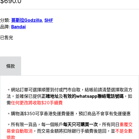
$
690.0
分類:
哥斯拉Godzilla
,
SHF
品牌:
Bandai
已售完
條款
。網站訂單可選擇順豐到付或門市自取，結帳前請清楚選擇取貨方
法，並確保已提供
正確地址
及
有效的whatsapp聯絡電話號碼
，如
需
任何更改將收取$20手續費
。購物滿$350可享香港免運費優惠，預訂商品不會享有免運優惠
。所有限一貨品，每一個賬戶
每天只可購買一次
，所有同日
重覆交
易會自動取消
，而交易金額將扣除銀行手續費後退回，並
不是全數
退款