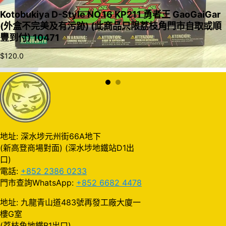
Kotobukiya D-Style NO.16 KP211 勇者王 GaoGaiGar
(外盒不完美及有污跡) (此商品只限荔枝角門市自取或順
豐到付) 10471
$
120.0
加入購物車
地址: 深水埗元州街66A地下
(新高登商場對面) (深水埗地鐵站D1出
口)
電話:
+852 2386 0233
門市查詢WhatsApp:
+852 6682 4478
地址: 九龍青山道483號再發工廠大廈一
樓G室
(荔枝角地鐵B1出口)