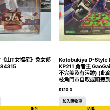
1/7《山T女福星》兔女郎
Kotobukiya D-Style 
 84315
KP211 勇者王 GaoGa
不完美及有污跡) (此
枝角門市自取或順豐到付)
$
120.0
加入購物車
系列
品牌