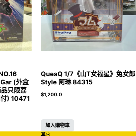
NO.16
QuesQ 1/7《山T女福星》兔女郎
iGar (外盒
Style 阿琳 84315
商品只限荔
$
1,200.0
 10471
加入購物車
其它