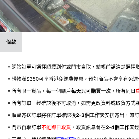
條款
。網站訂單可選擇順豐到付或門市自取，結帳前請清楚選擇
。購物滿$350可享香港免運費優惠，預訂商品不會享有免運
。所有限一貨品，每一個賬戶
每天只可購買一次
，所有同日
。所有訂單一經確認後不可取消，如需更改資料或取貨方式
。順豐寄送訂單將在訂單確認後
2-3個工作天
安排寄出，如
。門市自取訂單
不能即日取貨
，取貨訊息會在
2-4個工作天
經