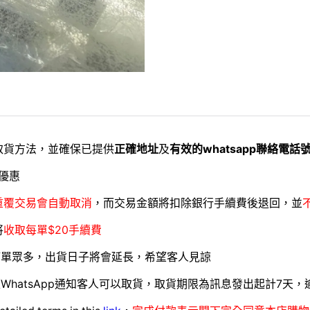
取貨方法，並確保已提供
正確地址
及
有效的whatsapp聯絡電話
優惠
重覆交易會自動取消
，而交易金額將扣除銀行手續費後退回，並
將
收取每單$20手續費
訂單眾多，出貨日子將會延長，希望客人見諒
WhatsApp通知客人可以取貨，取貨期限為訊息發出起計7天