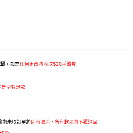
號碼
，如需
任何更改將收取$20手續費
不是全數退款
，逾期未取訂單將
即時取消
，
所有款項將不獲退回