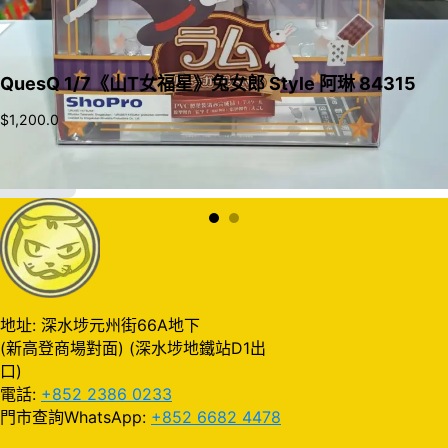
QuesQ 1/7《山T女福星》兔女郎 Style 阿琳 84315
$
1,200.0
加入購物車
地址: 深水埗元州街66A地下
(新高登商場對面) (深水埗地鐵站D1出
口)
電話:
+852 2386 0233
門市查詢WhatsApp:
+852 6682 4478