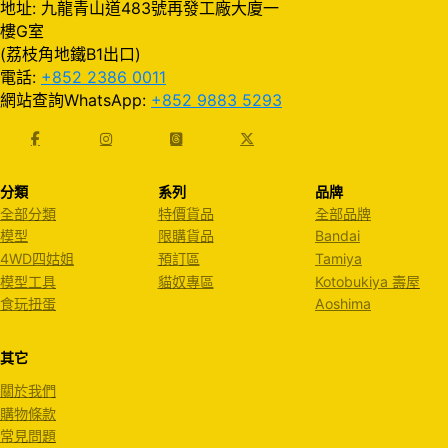
地址: 九龍青山道483號再發工廠大廈一
樓G室
(荔枝角地鐵B1出口)
電話:
+852 2386 0011
網站查詢WhatsApp:
+852 9883 5293
分類
系列
品牌
全部分類
特價貨品
全部品牌
模型
限購貨品
Bandai
4WD四姑姐
預訂區
Tamiya
模型工具
貓奴專區
Kotobukiya 壽屋
食玩扭蛋
Aoshima
其它
關於我們
購物條款
常見問題