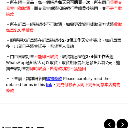
。所有限一貨品，每一個賬戶
每天只可購買一次
，所有同日
重覆交
易會自動取消
，而交易金額將扣除銀行手續費後退回，並
不是全數
退款
。所有訂單一經確認後不可取消，如需更改資料或取貨方式將
收取
每單$20手續費
。順豐寄送訂單將在訂單確認後
2-3個工作天
安排寄出，如訂單眾
多，出貨日子將會延長，希望客人見諒
。門市自取訂單
不能即日取貨
，取貨訊息會在
2-4個工作天
經
WhatsApp通知客人可以取貨，取貨期限為訊息發出起計7天，逾
期未取訂單將
即時取消
，
所有款項將不獲退回
。下單前，請詳細參閱
購物條款
Please carefully read the
detailed terms in this
link
，
完成付款表示閣下完全同意本店購物
條款