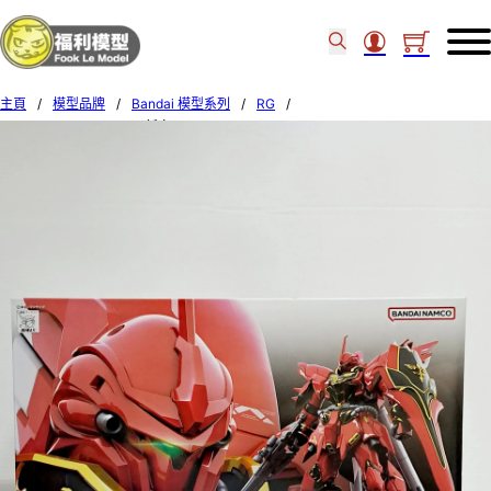
主頁
/
模型品牌
/
Bandai 模型系列
/
RG
/
Bandai RG #22 Sinanju 新安洲 616197