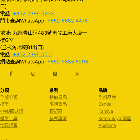
口)
電話:
+852 2386 0233
門市查詢WhatsApp:
+852 6682 4478
地址: 九龍青山道483號再發工廠大廈一
樓G室
(荔枝角地鐵B1出口)
電話:
+852 2386 0011
網站查詢WhatsApp:
+852 9883 5293
分類
系列
品牌
全部分類
特價貨品
全部品牌
模型
限購貨品
Bandai
4WD四姑姐
預訂區
Tamiya
模型工具
貓奴專區
Kotobukiya 壽屋
食玩扭蛋
Aoshima