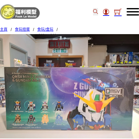
主頁
/
食玩扭蛋
/
食玩/盒玩
/
BANDAI QMSV mini Z高達 & 高達 MK-II (BOX OF 8) 59118