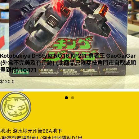
Kotobukiya D-Style NO.16 KP211 勇者王 GaoGaiGar
(外盒不完美及有污跡) (此商品只限荔枝角門市自取或順
豐到付) 10471
$
120.0
加入購物車
地址: 深水埗元州街66A地下
(新高登商場對面) (深水埗地鐵站D1出