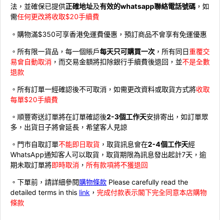
法，並確保已提供
正確地址
及
有效的whatsapp聯絡電話號碼
，如
需
任何更改將收取$20手續費
。購物滿$350可享香港免運費優惠，預訂商品不會享有免運優惠
。所有限一貨品，每一個賬戶
每天只可購買一次
，所有同日
重覆交
易會自動取消
，而交易金額將扣除銀行手續費後退回，並
不是全數
退款
。所有訂單一經確認後不可取消，如需更改資料或取貨方式將
收取
每單$20手續費
。順豐寄送訂單將在訂單確認後
2-3個工作天
安排寄出，如訂單眾
多，出貨日子將會延長，希望客人見諒
。門市自取訂單
不能即日取貨
，取貨訊息會在
2-4個工作天
經
WhatsApp通知客人可以取貨，取貨期限為訊息發出起計7天，逾
期未取訂單將
即時取消
，
所有款項將不獲退回
。下單前，請詳細參閱
購物條款
Please carefully read the
detailed terms in this
link
，
完成付款表示閣下完全同意本店購物
條款