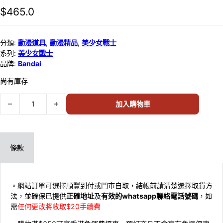
$
465.0
分類:
動漫道具
,
動漫精品
,
美少女戰士
系列:
美少女戰士
品牌:
Bandai
尚有庫存
Bandai PROPLICA Sailor Moon Crystal Star -Brilliant Color Editio
加入購物車
條款
。網站訂單可選擇順豐到付或門市自取，結帳前請清楚選擇取貨方
法，並確保已提供
正確地址
及
有效的whatsapp聯絡電話號碼
，如
需
任何更改將收取$20手續費