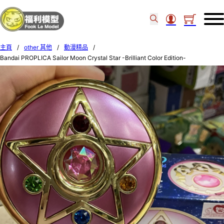
主頁
/
other 其他
/
動漫精品
/
Bandai PROPLICA Sailor Moon Crystal Star -Brilliant Color Edition-
608635/664488