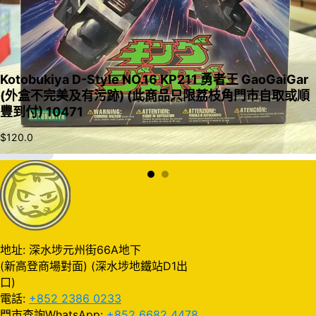
Kotobukiya D-Style NO.16 KP211 勇者王 GaoGaiGar
(外盒不完美及有污跡) (此商品只限荔枝角門市自取或順
豐到付) 10471
$
120.0
加入購物車
地址: 深水埗元州街66A地下
(新高登商場對面) (深水埗地鐵站D1出
口)
電話:
+852 2386 0233
門市查詢WhatsApp:
+852 6682 4478