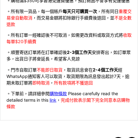
。購物滿$350可享香港免運費優惠，預訂商品不會享有免運優惠
。所有限一貨品，每一個賬戶
每天只可購買一次
，所有同日
重覆交
易會自動取消
，而交易金額將扣除銀行手續費後退回，並
不是全數
退款
。所有訂單一經確認後不可取消，如需更改資料或取貨方式將
收取
每單$20手續費
。順豐寄送訂單將在訂單確認後
2-3個工作天
安排寄出，如訂單眾
多，出貨日子將會延長，希望客人見諒
。門市自取訂單
不能即日取貨
，取貨訊息會在
2-4個工作天
經
WhatsApp通知客人可以取貨，取貨期限為訊息發出起計7天，逾
期未取訂單將
即時取消
，
所有款項將不獲退回
。下單前，請詳細參閱
購物條款
Please carefully read the
detailed terms in this
link
，
完成付款表示閣下完全同意本店購物
條款