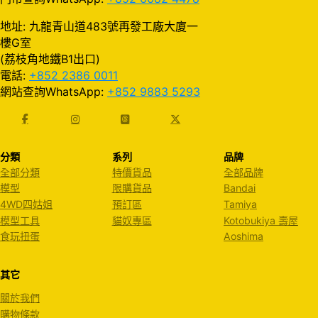
地址: 九龍青山道483號再發工廠大廈一
樓G室
(荔枝角地鐵B1出口)
電話:
+852 2386 0011
網站查詢WhatsApp:
+852 9883 5293
分類
系列
品牌
全部分類
特價貨品
全部品牌
模型
限購貨品
Bandai
4WD四姑姐
預訂區
Tamiya
模型工具
貓奴專區
Kotobukiya 壽屋
食玩扭蛋
Aoshima
其它
關於我們
購物條款