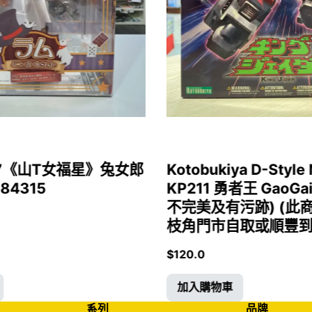
1/7《山T女福星》兔女郎
Kotobukiya D-Style 
 84315
KP211 勇者王 GaoGa
不完美及有污跡) (此
枝角門市自取或順豐到付)
$
120.0
加入購物車
系列
品牌