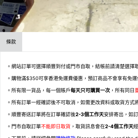
條款
。網站訂單可選擇順豐到付或門市自取，結帳前請清楚選擇
。購物滿$350可享香港免運費優惠，預訂商品不會享有免運
。所有限一貨品，每一個賬戶
每天只可購買一次
，所有同日
。所有訂單一經確認後不可取消，如需更改資料或取貨方式
。順豐寄送訂單將在訂單確認後
2-3個工作天
安排寄出，如
。門市自取訂單
不能即日取貨
，取貨訊息會在
2-4個工作天
經