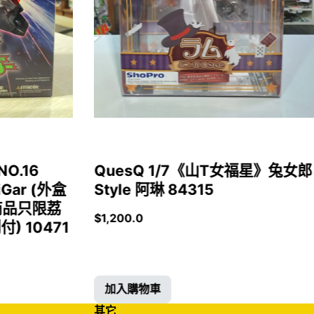
NO.16
QuesQ 1/7《山T女福星》兔女郎
iGar (外盒
Style 阿琳 84315
商品只限荔
$
1,200.0
 10471
加入購物車
其它