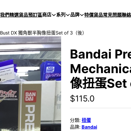
商店
系列
品牌
於我們
精選貨品
預訂區
特價貨品
常見問題
聯絡
cal Bust DX 獨角獸半胸像扭蛋Set of 3（後）
Bandai P
Mechani
像扭蛋Set 
$
115.0
分類:
扭蛋
品牌:
Bandai