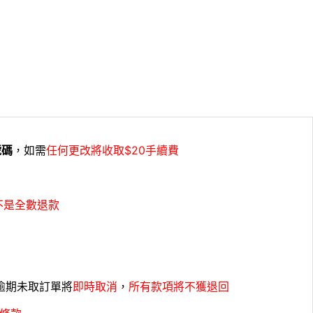
號碼
，如需
任何更改將收取$20手續費
不是全數退款
，逾期未取訂單將
即時取消
，
所有款項將不獲退回