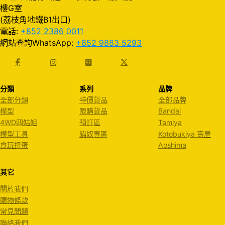
樓G室
(荔枝角地鐵B1出口)
電話:
+852 2386 0011
網站查詢WhatsApp:
+852 9883 5293
分類
系列
品牌
全部分類
特價貨品
全部品牌
模型
限購貨品
Bandai
4WD四姑姐
預訂區
Tamiya
模型工具
貓奴專區
Kotobukiya 壽屋
食玩扭蛋
Aoshima
其它
關於我們
購物條款
常見問題
聯絡我們