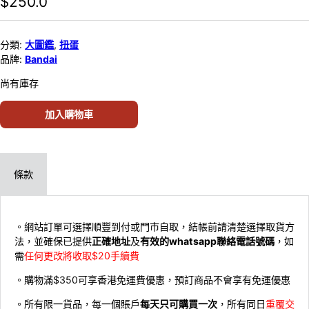
$
250.0
分類:
大圖鑑
,
扭蛋
品牌:
Bandai
尚有庫存
加入購物車
條款
。網站訂單可選擇順豐到付或門市自取，結帳前請清楚選擇取貨方
法，並確保已提供
正確地址
及
有效的whatsapp聯絡電話號碼
，如
需
任何更改將收取$20手續費
。購物滿$350可享香港免運費優惠，預訂商品不會享有免運優惠
。所有限一貨品，每一個賬戶
每天只可購買一次
，所有同日
重覆交