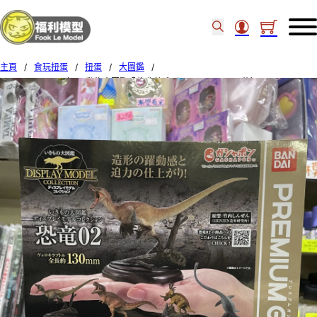
主頁
/
食玩扭蛋
/
扭蛋
/
大圖鑑
/
Bandai Premium 扭蛋 動物大圖鑒恐龍收藏系列02 Set of 4 pcs(後）