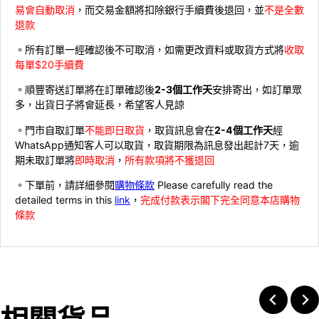
易會自動取消
，而交易金額將扣除銀行手續費後退回，並
不是全數
退款
。所有訂單一經確認後不可取消，如需更改資料或取貨方式將
收取
每單$20手續費
。順豐寄送訂單將在訂單確認後
2-3個工作天
安排寄出，如訂單眾
多，出貨日子將會延長，希望客人見諒
。門市自取訂單
不能即日取貨
，取貨訊息會在
2-4個工作天
經
WhatsApp通知客人可以取貨，取貨期限為訊息發出起計7天，逾
期未取訂單將
即時取消
，
所有款項將不獲退回
。下單前，請詳細參閱
購物條款
Please carefully read the
detailed terms in this
link
，
完成付款表示閣下完全同意本店購物
條款