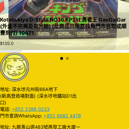
Kotobukiya D-Style NO.16 KP211 勇者王 GaoGaiGar
(外盒不完美及有污跡) (此商品只限荔枝角門市自取或順
豐到付) 10471
$
120.0
加入購物車
地址: 深水埗元州街66A地下
(新高登商場對面) (深水埗地鐵站D1出
口)
電話:
+852 2386 0233
門市查詢WhatsApp:
+852 6682 4478
地址: 九龍青山道483號再發工廠大廈一