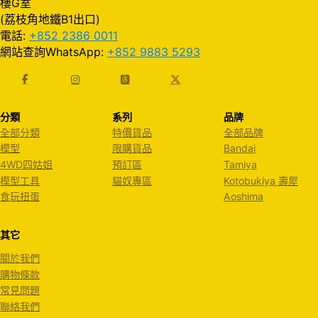
樓G室
(荔枝角地鐵B1出口)
電話:
+852 2386 0011
網站查詢WhatsApp:
+852 9883 5293
分類
系列
品牌
全部分類
特價貨品
全部品牌
模型
限購貨品
Bandai
4WD四姑姐
預訂區
Tamiya
模型工具
貓奴專區
Kotobukiya 壽屋
食玩扭蛋
Aoshima
其它
關於我們
購物條款
常見問題
聯絡我們