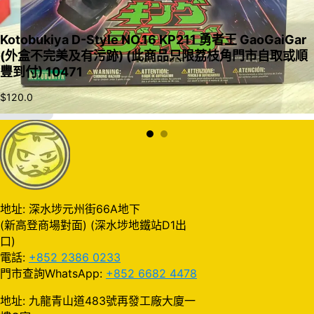
Kotobukiya D-Style NO.16 KP211 勇者王 GaoGaiGar
(外盒不完美及有污跡) (此商品只限荔枝角門市自取或順
豐到付) 10471
$
120.0
加入購物車
地址: 深水埗元州街66A地下
(新高登商場對面) (深水埗地鐵站D1出
口)
電話:
+852 2386 0233
門市查詢WhatsApp:
+852 6682 4478
地址: 九龍青山道483號再發工廠大廈一