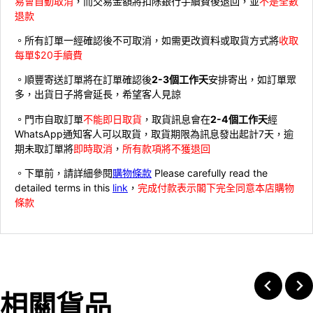
易會自動取消
，而交易金額將扣除銀行手續費後退回，並
不是全數
退款
。所有訂單一經確認後不可取消，如需更改資料或取貨方式將
收取
每單$20手續費
。順豐寄送訂單將在訂單確認後
2-3個工作天
安排寄出，如訂單眾
多，出貨日子將會延長，希望客人見諒
。門市自取訂單
不能即日取貨
，取貨訊息會在
2-4個工作天
經
WhatsApp通知客人可以取貨，取貨期限為訊息發出起計7天，逾
期未取訂單將
即時取消
，
所有款項將不獲退回
。下單前，請詳細參閱
購物條款
Please carefully read the
detailed terms in this
link
，
完成付款表示閣下完全同意本店購物
條款
相關貨品