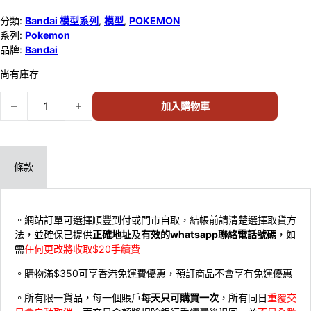
分類:
Bandai 模型系列
,
模型
,
POKEMON
系列:
Pokemon
品牌:
Bandai
尚有庫存
BANDAI POKEMONPLA 14 傑格羅姆 58289 數量
加入購物車
條款
。網站訂單可選擇順豐到付或門市自取，結帳前請清楚選擇取貨方
法，並確保已提供
正確地址
及
有效的whatsapp聯絡電話號碼
，如
需
任何更改將收取$20手續費
。購物滿$350可享香港免運費優惠，預訂商品不會享有免運優惠
。所有限一貨品，每一個賬戶
每天只可購買一次
，所有同日
重覆交