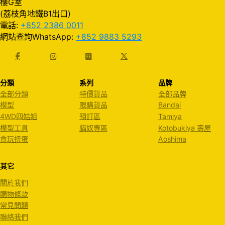
樓G室
(荔枝角地鐵B1出口)
電話:
+852 2386 0011
網站查詢WhatsApp:
+852 9883 5293
分類
系列
品牌
全部分類
特價貨品
全部品牌
模型
限購貨品
Bandai
4WD四姑姐
預訂區
Tamiya
模型工具
貓奴專區
Kotobukiya 壽屋
食玩扭蛋
Aoshima
其它
關於我們
購物條款
常見問題
聯絡我們