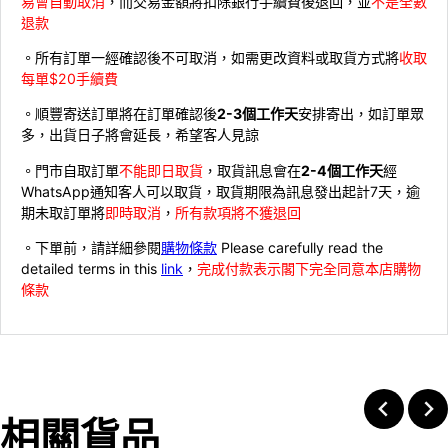
易會自動取消
，而交易金額將扣除銀行手續費後退回，並
不是全數
退款
。所有訂單一經確認後不可取消，如需更改資料或取貨方式將
收取
每單$20手續費
。順豐寄送訂單將在訂單確認後
2-3個工作天
安排寄出，如訂單眾
多，出貨日子將會延長，希望客人見諒
。門市自取訂單
不能即日取貨
，取貨訊息會在
2-4個工作天
經
WhatsApp通知客人可以取貨，取貨期限為訊息發出起計7天，逾
期未取訂單將
即時取消
，
所有款項將不獲退回
。下單前，請詳細參閱
購物條款
Please carefully read the
detailed terms in this
link
，
完成付款表示閣下完全同意本店購物
條款
相關貨品