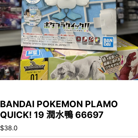
BANDAI POKEMON PLAMO
QUICK! 19 潤水鴨 66697
$
38.0