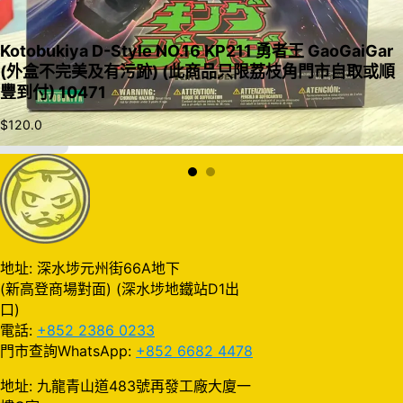
Kotobukiya D-Style NO.16 KP211 勇者王 GaoGaiGar
(外盒不完美及有污跡) (此商品只限荔枝角門市自取或順
豐到付) 10471
$
120.0
加入購物車
地址: 深水埗元州街66A地下
(新高登商場對面) (深水埗地鐵站D1出
口)
電話:
+852 2386 0233
門市查詢WhatsApp:
+852 6682 4478
地址: 九龍青山道483號再發工廠大廈一