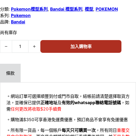
分類:
Pokemon模型系列
,
Bandai 模型系列
,
模型
,
POKEMON
系列:
Pokemon
品牌:
Bandai
尚有庫存
BANDAI POKEMON PLAMO QUICK! 19 潤水鴨 66697 數量
加入購物車
條款
。網站訂單可選擇順豐到付或門市自取，結帳前請清楚選擇取貨方
法，並確保已提供
正確地址
及
有效的whatsapp聯絡電話號碼
，如
需
任何更改將收取$20手續費
。購物滿$350可享香港免運費優惠，預訂商品不會享有免運優惠
。所有限一貨品，每一個賬戶
每天只可購買一次
，所有同日
重覆交