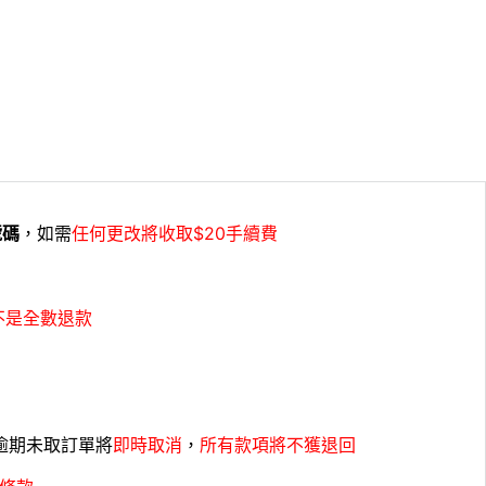
號碼
，如需
任何更改將收取$20手續費
不是全數退款
，逾期未取訂單將
即時取消
，
所有款項將不獲退回