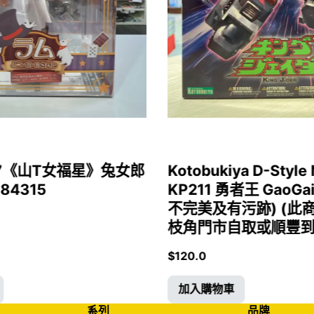
1/7《山T女福星》兔女郎
Kotobukiya D-Style 
 84315
KP211 勇者王 GaoGa
不完美及有污跡) (此
枝角門市自取或順豐到付)
$
120.0
加入購物車
系列
品牌