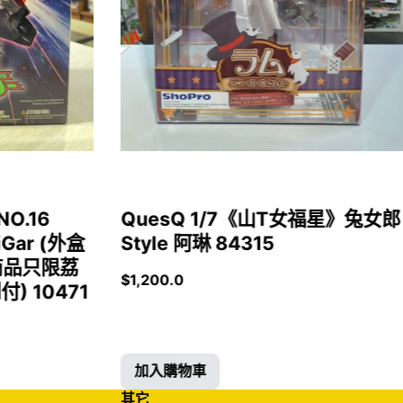
NO.16
QuesQ 1/7《山T女福星》兔女郎
iGar (外盒
Style 阿琳 84315
商品只限荔
$
1,200.0
 10471
加入購物車
其它