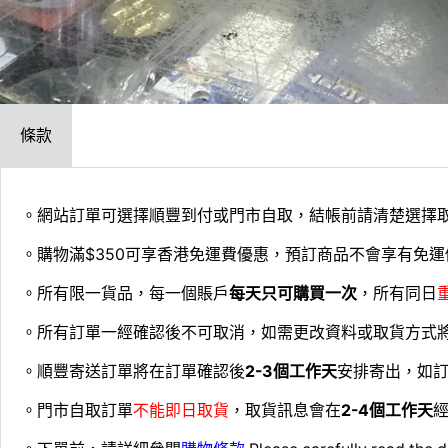
條款
。網站訂單可選擇順豐到付或門市自取，結帳前請清楚選擇
。購物滿$350可享香港免運費優惠，預訂商品不會享有免運
。所有限一貨品，每一個賬戶
每天只可購買一次
，所有同日
。所有訂單一經確認後不可取消，如需更改資料或取貨方式
。順豐寄送訂單將在訂單確認後
2-3個工作天
安排寄出，如
。門市自取訂單
不能即日取貨
，取貨訊息會在
2-4個工作天
經