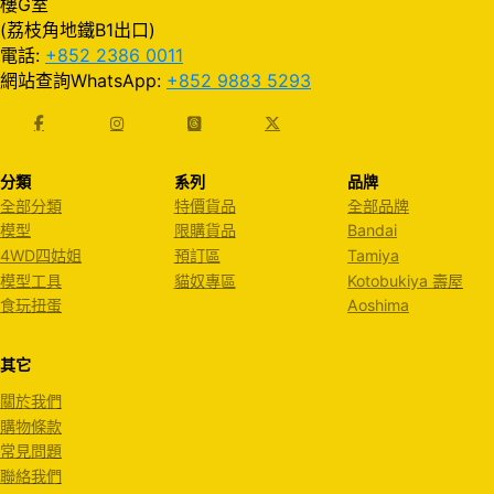
樓G室
(荔枝角地鐵B1出口)
電話:
+852 2386 0011
網站查詢WhatsApp:
+852 9883 5293
分類
系列
品牌
全部分類
特價貨品
全部品牌
模型
限購貨品
Bandai
4WD四姑姐
預訂區
Tamiya
模型工具
貓奴專區
Kotobukiya 壽屋
食玩扭蛋
Aoshima
其它
關於我們
購物條款
常見問題
聯絡我們