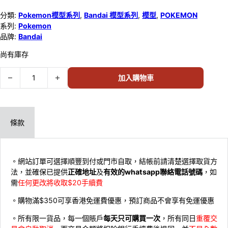
分類:
Pokemon模型系列
,
Bandai 模型系列
,
模型
,
POKEMON
系列:
Pokemon
品牌:
Bandai
尚有庫存
Bandai Pokemon No.44 路卡里歐 602718 數量
加入購物車
條款
。網站訂單可選擇順豐到付或門市自取，結帳前請清楚選擇取貨方
法，並確保已提供
正確地址
及
有效的whatsapp聯絡電話號碼
，如
需
任何更改將收取$20手續費
。購物滿$350可享香港免運費優惠，預訂商品不會享有免運優惠
。所有限一貨品，每一個賬戶
每天只可購買一次
，所有同日
重覆交