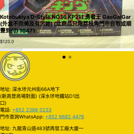
Kotobukiya D-Style NO.16 KP211 勇者王 GaoGaiGar
(外盒不完美及有污跡) (此商品只限荔枝角門市自取或順
豐到付) 10471
$
120.0
加入購物車
地址: 深水埗元州街66A地下
(新高登商場對面) (深水埗地鐵站D1出
口)
電話:
+852 2386 0233
門市查詢WhatsApp:
+852 6682 4478
地址: 九龍青山道483號再發工廠大廈一