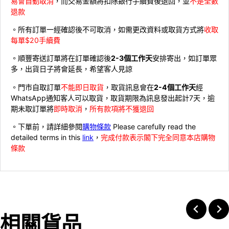
易會自動取消
，而交易金額將扣除銀行手續費後退回，並
不是全數
退款
。所有訂單一經確認後不可取消，如需更改資料或取貨方式將
收取
每單$20手續費
。順豐寄送訂單將在訂單確認後
2-3個工作天
安排寄出，如訂單眾
多，出貨日子將會延長，希望客人見諒
。門市自取訂單
不能即日取貨
，取貨訊息會在
2-4個工作天
經
WhatsApp通知客人可以取貨，取貨期限為訊息發出起計7天，逾
期未取訂單將
即時取消
，
所有款項將不獲退回
。下單前，請詳細參閱
購物條款
Please carefully read the
detailed terms in this
link
，
完成付款表示閣下完全同意本店購物
條款
相關貨品