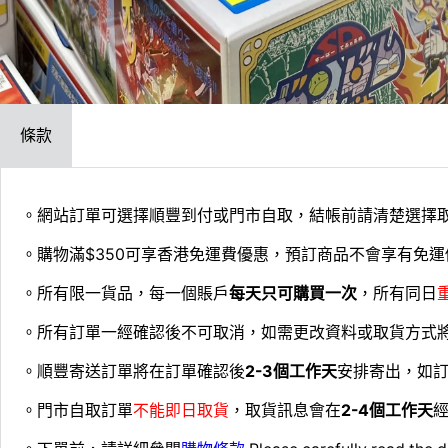
條款
。網站訂單可選擇順豐到付或門市自取，結帳前請清楚選擇
。購物滿$350可享香港免運費優惠，預訂商品不會享有免運
。所有限一貨品，每一個賬戶
每天只可購買一次
，所有同日
。所有訂單一經確認後不可取消，如需更改資料或取貨方式
。順豐寄送訂單將在訂單確認後
2-3個工作天
安排寄出，如
。門市自取訂單
不能即日取貨
，取貨訊息會在
2-4個工作天
經