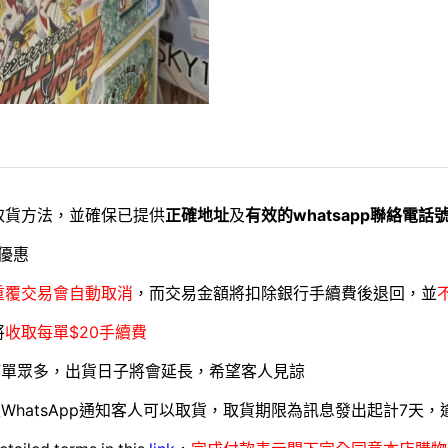
取貨方法，並確保已提供
正確地址
及
有效的whatsapp聯絡電話
優惠
重覆交易會自動取消
，而交易金額將扣除銀行手續費後退回，並
將
收取每單$20手續費
訂單眾多，出貨日子將會延長，希望客人見諒
WhatsApp通知客人可以取貨，取貨期限為訊息發出起計7天