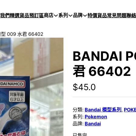
商店
系列
品牌
於我們
精選貨品
預訂區
特價貨品
常見問題
聯絡
型 009 水君 66402
BANDAI 
君 66402
$
45.0
分類:
Bandai 模型系列
,
POK
系列:
Pokemon
品牌:
Bandai
已售完