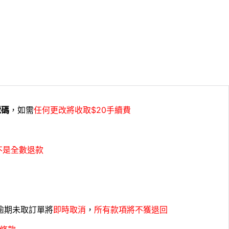
號碼
，如需
任何更改將收取$20手續費
不是全數退款
，逾期未取訂單將
即時取消
，
所有款項將不獲退回