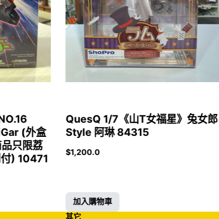
NO.16
QuesQ 1/7《山T女福星》兔女郎
iGar (外盒
Style 阿琳 84315
商品只限荔
$
1,200.0
 10471
加入購物車
其它