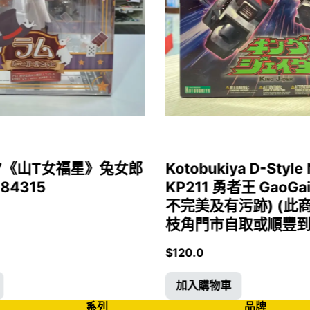
1/7《山T女福星》兔女郎
Kotobukiya D-Style 
 84315
KP211 勇者王 GaoGa
不完美及有污跡) (此
枝角門市自取或順豐到付)
$
120.0
加入購物車
系列
品牌