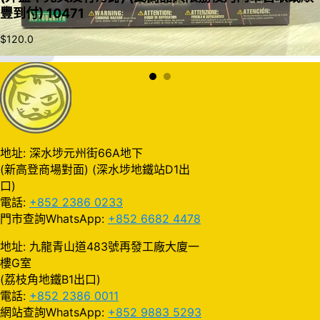
豐到付) 10471
$
120.0
加入購物車
地址: 深水埗元州街66A地下
(新高登商場對面) (深水埗地鐵站D1出
口)
電話:
+852 2386 0233
門市查詢WhatsApp:
+852 6682 4478
地址: 九龍青山道483號再發工廠大廈一
樓G室
(荔枝角地鐵B1出口)
電話:
+852 2386 0011
網站查詢WhatsApp:
+852 9883 5293