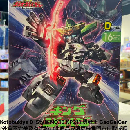
Kotobukiya D-Style NO.16 KP211 勇者王 GaoGaiGar
(外盒不完美及有污跡) (此商品只限荔枝角門市自取或順