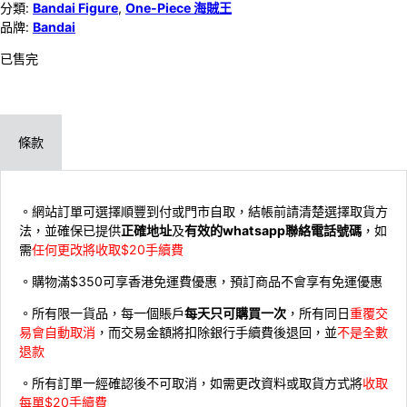
分類:
Bandai Figure
,
One-Piece 海賊王
品牌:
Bandai
已售完
條款
。網站訂單可選擇順豐到付或門市自取，結帳前請清楚選擇取貨方
法，並確保已提供
正確地址
及
有效的whatsapp聯絡電話號碼
，如
需
任何更改將收取$20手續費
。購物滿$350可享香港免運費優惠，預訂商品不會享有免運優惠
。所有限一貨品，每一個賬戶
每天只可購買一次
，所有同日
重覆交
易會自動取消
，而交易金額將扣除銀行手續費後退回，並
不是全數
退款
。所有訂單一經確認後不可取消，如需更改資料或取貨方式將
收取
每單$20手續費