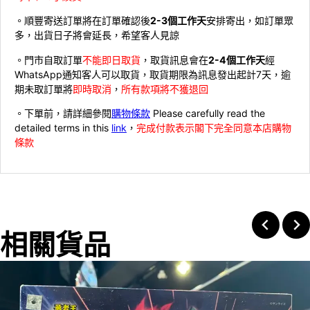
。順豐寄送訂單將在訂單確認後
2-3個工作天
安排寄出，如訂單眾
多，出貨日子將會延長，希望客人見諒
。門市自取訂單
不能即日取貨
，取貨訊息會在
2-4個工作天
經
WhatsApp通知客人可以取貨，取貨期限為訊息發出起計7天，逾
期未取訂單將
即時取消
，
所有款項將不獲退回
。下單前，請詳細參閱
購物條款
Please carefully read the
detailed terms in this
link
，
完成付款表示閣下完全同意本店購物
條款
相關貨品