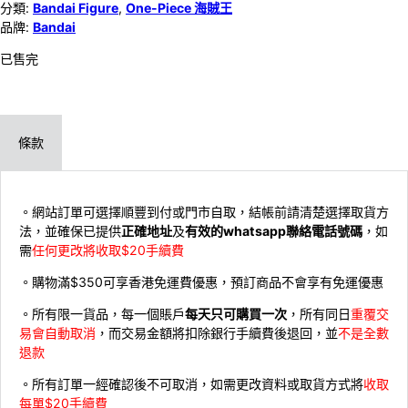
分類:
Bandai Figure
,
One-Piece 海賊王
品牌:
Bandai
已售完
條款
。網站訂單可選擇順豐到付或門市自取，結帳前請清楚選擇取貨方
法，並確保已提供
正確地址
及
有效的whatsapp聯絡電話號碼
，如
需
任何更改將收取$20手續費
。購物滿$350可享香港免運費優惠，預訂商品不會享有免運優惠
。所有限一貨品，每一個賬戶
每天只可購買一次
，所有同日
重覆交
易會自動取消
，而交易金額將扣除銀行手續費後退回，並
不是全數
退款
。所有訂單一經確認後不可取消，如需更改資料或取貨方式將
收取
每單$20手續費