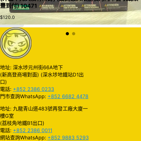
豐到付) 10471
$
120.0
加入購物車
地址: 深水埗元州街66A地下
(新高登商場對面) (深水埗地鐵站D1出
口)
電話:
+852 2386 0233
門市查詢WhatsApp:
+852 6682 4478
地址: 九龍青山道483號再發工廠大廈一
樓G室
(荔枝角地鐵B1出口)
電話:
+852 2386 0011
網站查詢WhatsApp:
+852 9883 5293