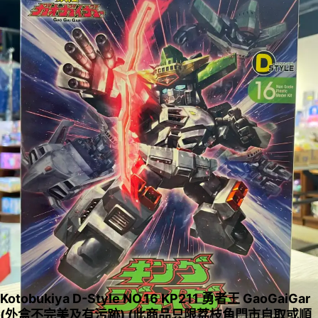
Kotobukiya D-Style NO.16 KP211 勇者王 GaoGaiGar
(外盒不完美及有污跡) (此商品只限荔枝角門市自取或順