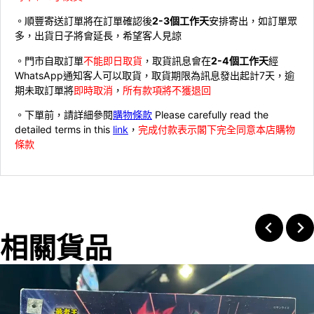
。順豐寄送訂單將在訂單確認後
2-3個工作天
安排寄出，如訂單眾
多，出貨日子將會延長，希望客人見諒
。門市自取訂單
不能即日取貨
，取貨訊息會在
2-4個工作天
經
WhatsApp通知客人可以取貨，取貨期限為訊息發出起計7天，逾
期未取訂單將
即時取消
，
所有款項將不獲退回
。下單前，請詳細參閱
購物條款
Please carefully read the
detailed terms in this
link
，
完成付款表示閣下完全同意本店購物
條款
相關貨品