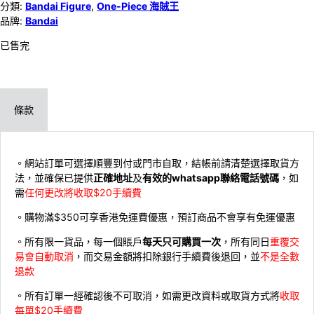
分類:
Bandai Figure
,
One-Piece 海賊王
品牌:
Bandai
已售完
條款
。網站訂單可選擇順豐到付或門市自取，結帳前請清楚選擇取貨方
法，並確保已提供
正確地址
及
有效的whatsapp聯絡電話號碼
，如
需
任何更改將收取$20手續費
。購物滿$350可享香港免運費優惠，預訂商品不會享有免運優惠
。所有限一貨品，每一個賬戶
每天只可購買一次
，所有同日
重覆交
易會自動取消
，而交易金額將扣除銀行手續費後退回，並
不是全數
退款
。所有訂單一經確認後不可取消，如需更改資料或取貨方式將
收取
每單$20手續費