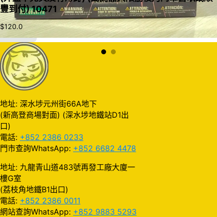
豐到付) 10471
$
120.0
加入購物車
地址: 深水埗元州街66A地下
(新高登商場對面) (深水埗地鐵站D1出
口)
電話:
+852 2386 0233
門市查詢WhatsApp:
+852 6682 4478
地址: 九龍青山道483號再發工廠大廈一
樓G室
(荔枝角地鐵B1出口)
電話:
+852 2386 0011
網站查詢WhatsApp:
+852 9883 5293