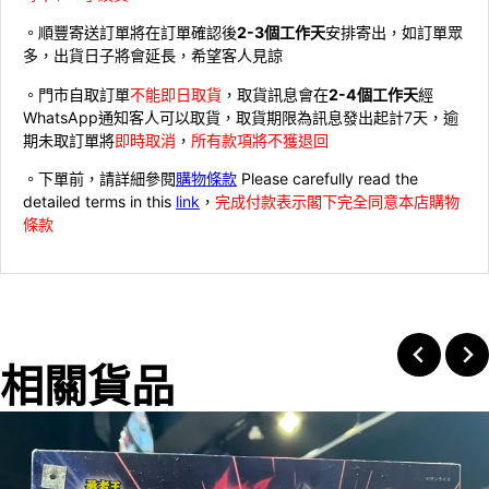
。順豐寄送訂單將在訂單確認後
2-3個工作天
安排寄出，如訂單眾
多，出貨日子將會延長，希望客人見諒
。門市自取訂單
不能即日取貨
，取貨訊息會在
2-4個工作天
經
WhatsApp通知客人可以取貨，取貨期限為訊息發出起計7天，逾
期未取訂單將
即時取消
，
所有款項將不獲退回
。下單前，請詳細參閱
購物條款
Please carefully read the
detailed terms in this
link
，
完成付款表示閣下完全同意本店購物
條款
相關貨品