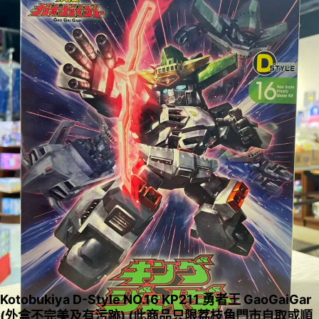
Kotobukiya D-Style NO.16 KP211 勇者王 GaoGaiGar
(外盒不完美及有污跡) (此商品只限荔枝角門市自取或順