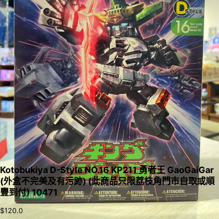
Kotobukiya D-Style NO.16 KP211 勇者王 GaoGaiGar
(外盒不完美及有污跡) (此商品只限荔枝角門市自取或順
豐到付) 10471
$
120.0
加入購物車