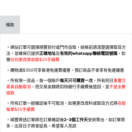
條款
。網站訂單可選擇順豐到付或門市自取，結帳前請清楚選擇取貨方
法，並確保已提供
正確地址
及
有效的whatsapp聯絡電話號碼
，如
需
任何更改將收取$20手續費
。購物滿$350可享香港免運費優惠，預訂商品不會享有免運優惠
。所有限一貨品，每一個賬戶
每天只可購買一次
，所有同日
重覆交
易會自動取消
，而交易金額將扣除銀行手續費後退回，並
不是全數
退款
。所有訂單一經確認後不可取消，如需更改資料或取貨方式將
收取
每單$20手續費
。順豐寄送訂單將在訂單確認後
2-3個工作天
安排寄出，如訂單眾
多，出貨日子將會延長，希望客人見諒