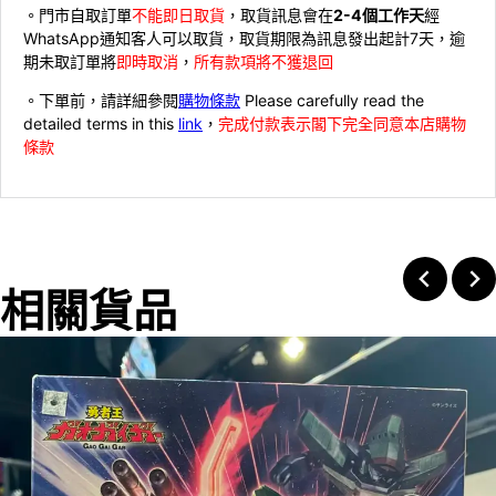
。門市自取訂單
不能即日取貨
，取貨訊息會在
2-4個工作天
經
WhatsApp通知客人可以取貨，取貨期限為訊息發出起計7天，逾
期未取訂單將
即時取消
，
所有款項將不獲退回
。下單前，請詳細參閱
購物條款
Please carefully read the
detailed terms in this
link
，
完成付款表示閣下完全同意本店購物
條款
相關貨品