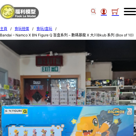
主頁
/
食玩扭蛋
/
食玩/盒玩
/
Bandai – Namco X BN Figure Q 盲盒系列 – 數碼暴龍 X 大川Bkub 系列 (Box of 10)
59248