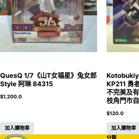
QuesQ 1/7《山T女福星》兔女郎
Kotobukiy
Style 阿琳 84315
KP211 勇
不完美及有
$
1,200.0
枝角門市自取
$
120.0
加入購物車
加入購物車
分類