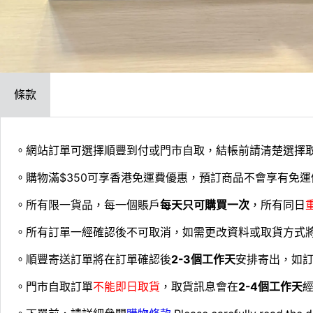
條款
。網站訂單可選擇順豐到付或門市自取，結帳前請清楚選擇
。購物滿$350可享香港免運費優惠，預訂商品不會享有免運
。所有限一貨品，每一個賬戶
每天只可購買一次
，所有同日
。所有訂單一經確認後不可取消，如需更改資料或取貨方式
。順豐寄送訂單將在訂單確認後
2-3個工作天
安排寄出，如
。門市自取訂單
不能即日取貨
，取貨訊息會在
2-4個工作天
經