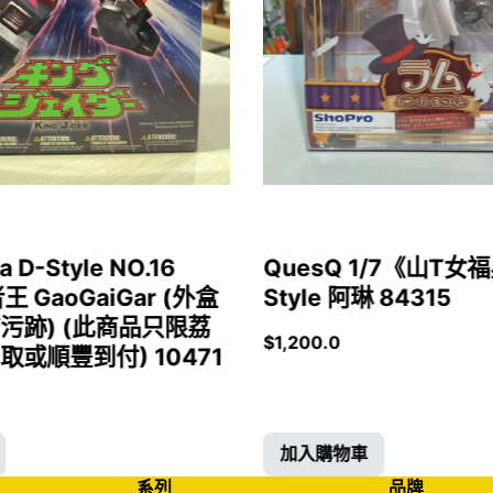
a D-Style NO.16
QuesQ 1/7《山T
者王 GaoGaiGar (外盒
Style 阿琳 84315
污跡) (此商品只限荔
$
1,200.0
或順豐到付) 10471
加入購物車
系列
品牌