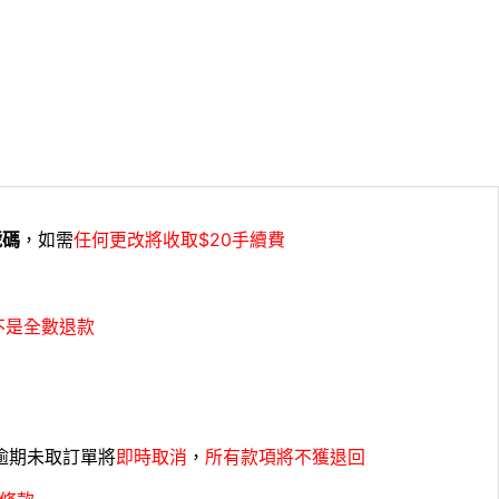
號碼
，如需
任何更改將收取$20手續費
不是全數退款
，逾期未取訂單將
即時取消
，
所有款項將不獲退回