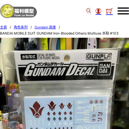
主頁
/
角色系列
/
Gundam 高達
/
BANDAI MOBILE SUIT GUNDAM Iron-Blooded Orhans Multiuse 水貼 #103
579683