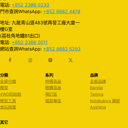
電話:
+852 2386 0233
門市查詢WhatsApp:
+852 6682 4478
地址: 九龍青山道483號再發工廠大廈一
樓G室
(荔枝角地鐵B1出口)
電話:
+852 2386 0011
網站查詢WhatsApp:
+852 9883 5293
分類
系列
品牌
全部分類
特價貨品
全部品牌
模型
限購貨品
Bandai
4WD四姑姐
預訂區
Tamiya
模型工具
貓奴專區
Kotobukiya 壽屋
食玩扭蛋
Aoshima
其它