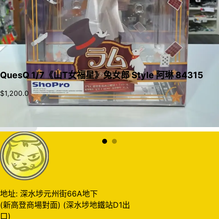
QuesQ 1/7《山T女福星》兔女郎 Style 阿琳 84315
$
1,200.0
加入購物車
地址: 深水埗元州街66A地下
(新高登商場對面) (深水埗地鐵站D1出
口)