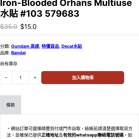
Iron-Blooded Orhans Multiuse
水貼 #103 579683
Original price was: $35.0.
Current price is: $15.0.
$
35.0
$
15.0
分類:
Gundam 高達
,
特價貨品
,
Decal水貼
品牌:
Bandai
尚有庫存
BANDAI MOBILE SUIT GUNDAM Iron-Blooded Orhans Multiuse 水
加入購物車
條款
。網站訂單可選擇順豐到付或門市自取，結帳前請清楚選擇取貨方
法，並確保已提供
正確地址
及
有效的whatsapp聯絡電話號碼
，如