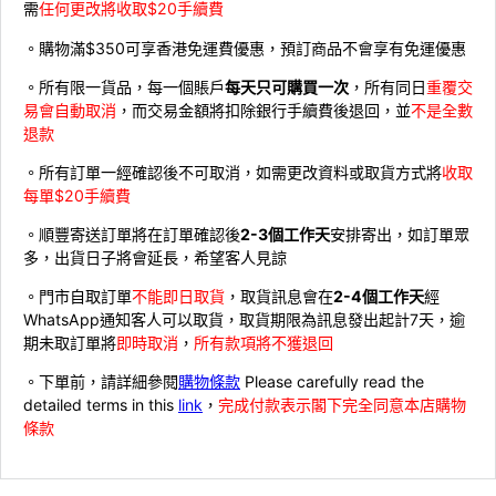
需
任何更改將收取$20手續費
。購物滿$350可享香港免運費優惠，預訂商品不會享有免運優惠
。所有限一貨品，每一個賬戶
每天只可購買一次
，所有同日
重覆交
易會自動取消
，而交易金額將扣除銀行手續費後退回，並
不是全數
退款
。所有訂單一經確認後不可取消，如需更改資料或取貨方式將
收取
每單$20手續費
。順豐寄送訂單將在訂單確認後
2-3個工作天
安排寄出，如訂單眾
多，出貨日子將會延長，希望客人見諒
。門市自取訂單
不能即日取貨
，取貨訊息會在
2-4個工作天
經
WhatsApp通知客人可以取貨，取貨期限為訊息發出起計7天，逾
期未取訂單將
即時取消
，
所有款項將不獲退回
。下單前，請詳細參閱
購物條款
Please carefully read the
detailed terms in this
link
，
完成付款表示閣下完全同意本店購物
條款