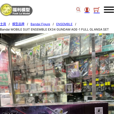
主頁
/
模型品牌
/
Bandai Figure
/
ENSEMBLE
/
Bandai MOBILE SUIT ENSEMBLE EX34 GUNDAM AGE-1 FULL GLANSA SET
72013