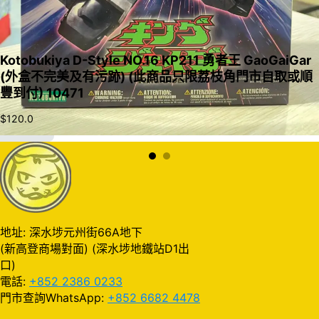
Kotobukiya D-Style NO.16 KP211 勇者王 GaoGaiGar
(外盒不完美及有污跡) (此商品只限荔枝角門市自取或順
豐到付) 10471
$
120.0
加入購物車
地址: 深水埗元州街66A地下
(新高登商場對面) (深水埗地鐵站D1出
口)
電話:
+852 2386 0233
門市查詢WhatsApp:
+852 6682 4478