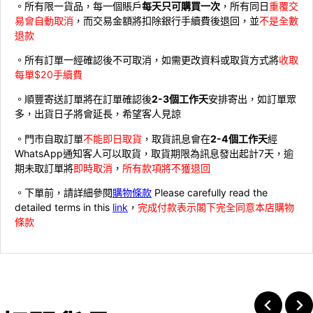
。所有限一貨品，每一個賬戶
每天只可購買一次
，所有同日
重覆交
易會自動取消
，而交易金額將扣除銀行手續費後退回，並
不是全數
退款
。所有訂單一經確認後不可取消，如需更改資料或取貨方式將
收取
每單$20手續費
。順豐寄送訂單將在訂單確認後
2-3個工作天
安排寄出，如訂單眾
多，出貨日子將會延長，希望客人見諒
。門市自取訂單
不能即日取貨
，取貨訊息會在
2-4個工作天
經
WhatsApp通知客人可以取貨，取貨期限為訊息發出起計7天，逾
期未取訂單將
即時取消
，
所有款項將不獲退回
。下單前，請詳細參閱
購物條款
Please carefully read the
detailed terms in this
link
，
完成付款表示閣下完全同意本店購物
條款