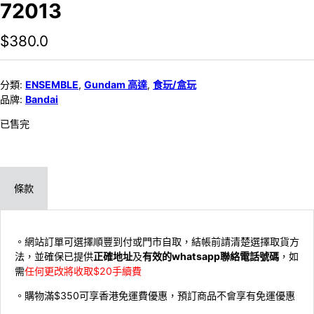
72013
$
380.0
分類:
ENSEMBLE
,
Gundam 高達
,
食玩/盒玩
品牌:
Bandai
已售完
條款
。網站訂單可選擇順豐到付或門市自取，結帳前請清楚選擇取貨方
法，並確保已提供
正確地址
及
有效的whatsapp聯絡電話號碼
，如
需
任何更改將收取$20手續費
。購物滿$350可享香港免運費優惠，預訂商品不會享有免運優惠