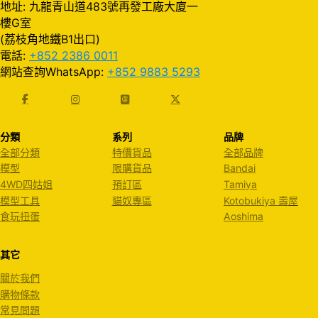
地址: 九龍青山道483號再發工廠大廈一
樓G室
(荔枝角地鐵B1出口)
電話:
+852 2386 0011
網站查詢WhatsApp:
+852 9883 5293
分類
系列
品牌
全部分類
特價貨品
全部品牌
模型
限購貨品
Bandai
4WD四姑姐
預訂區
Tamiya
模型工具
貓奴專區
Kotobukiya 壽屋
食玩扭蛋
Aoshima
其它
關於我們
購物條款
常見問題