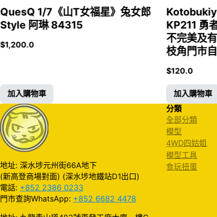
QuesQ 1/7《山T女福星》兔女郎
Kotobukiy
Style 阿琳 84315
KP211 勇
不完美及有
$
1,200.0
枝角門市自取
$
120.0
加入購物車
加入購物車
分類
全部分類
模型
4WD四姑姐
模型工具
地址: 深水埗元州街66A地下
食玩扭蛋
(新高登商場對面) (深水埗地鐵站D1出口)
電話:
+852 2386 0233
門市查詢WhatsApp:
+852 6682 4478