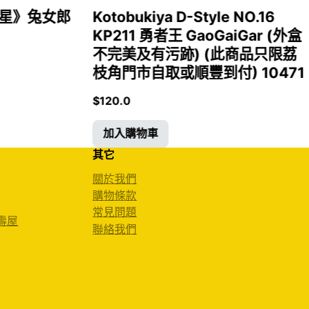
女福星》兔女郎
Kotobukiya D-Style NO.16
KP211 勇者王 GaoGaiGar (外盒
不完美及有污跡) (此商品只限荔
枝角門市自取或順豐到付) 10471
$
120.0
加入購物車
其它
關於我們
購物條款
常見問題
 壽屋
聯絡我們