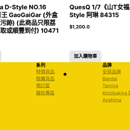
a D-Style NO.16
QuesQ 1/7《山T
者王 GaoGaiGar (外盒
Style 阿琳 84315
污跡) (此商品只限荔
$
1,200.0
或順豐到付) 10471
加入購物車
系列
品牌
特價貨品
全部品牌
限購貨品
Bandai
預訂區
Tamiya
貓奴專區
Kotobukiya
Aoshima