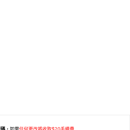
號碼
，如需
任何更改將收取$20手續費