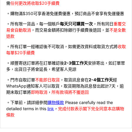
需
任何更改將收取$20手續費
。購物滿$350可享香港免運費優惠，預訂商品不會享有免運優惠
。所有限一貨品，每一個賬戶
每天只可購買一次
，所有同日
重覆交
易會自動取消
，而交易金額將扣除銀行手續費後退回，並
不是全數
退款
。所有訂單一經確認後不可取消，如需更改資料或取貨方式將
收取
每單$20手續費
。順豐寄送訂單將在訂單確認後
2-3個工作天
安排寄出，如訂單眾
多，出貨日子將會延長，希望客人見諒
。門市自取訂單
不能即日取貨
，取貨訊息會在
2-4個工作天
經
WhatsApp通知客人可以取貨，取貨期限為訊息發出起計7天，逾
期未取訂單將
即時取消
，
所有款項將不獲退回
。下單前，請詳細參閱
購物條款
Please carefully read the
detailed terms in this
link
，
完成付款表示閣下完全同意本店購物
條款