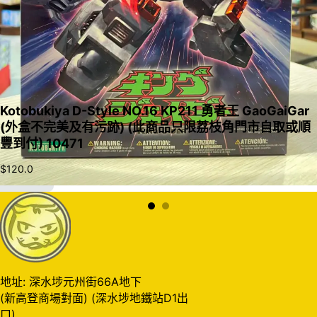
Kotobukiya D-Style NO.16 KP211 勇者王 GaoGaiGar
(外盒不完美及有污跡) (此商品只限荔枝角門市自取或順
豐到付) 10471
$
120.0
加入購物車
地址: 深水埗元州街66A地下
(新高登商場對面) (深水埗地鐵站D1出
口)