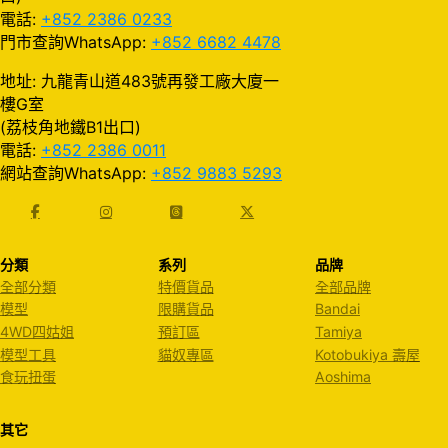
電話:
+852 2386 0233
門市查詢WhatsApp:
+852 6682 4478
地址: 九龍青山道483號再發工廠大廈一
樓G室
(荔枝角地鐵B1出口)
電話:
+852 2386 0011
網站查詢WhatsApp:
+852 9883 5293
分類
系列
品牌
全部分類
特價貨品
全部品牌
模型
限購貨品
Bandai
4WD四姑姐
預訂區
Tamiya
模型工具
貓奴專區
Kotobukiya 壽屋
食玩扭蛋
Aoshima
其它