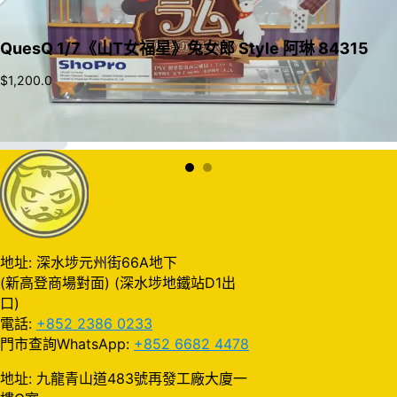
QuesQ 1/7《山T女福星》兔女郎 Style 阿琳 84315
$
1,200.0
加入購物車
地址: 深水埗元州街66A地下
(新高登商場對面) (深水埗地鐵站D1出
口)
電話:
+852 2386 0233
門市查詢WhatsApp:
+852 6682 4478
地址: 九龍青山道483號再發工廠大廈一