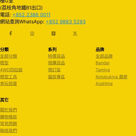
樓G室
(荔枝角地鐵B1出口)
電話:
+852 2386 0011
網站查詢WhatsApp:
+852 9883 5293
分類
系列
品牌
全部分類
特價貨品
全部品牌
模型
限購貨品
Bandai
4WD四姑姐
預訂區
Tamiya
模型工具
貓奴專區
Kotobukiya 壽屋
食玩扭蛋
Aoshima
其它
關於我們
購物條款
常見問題
聯絡我們