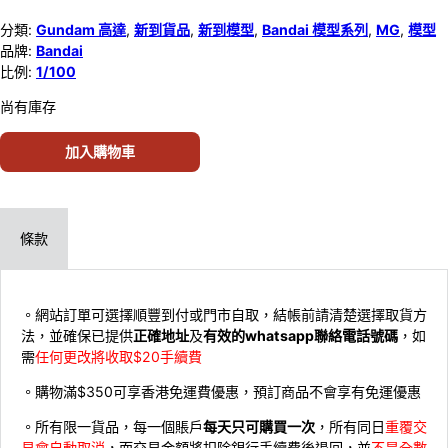
分類:
Gundam 高達
,
新到貨品
,
新到模型
,
Bandai 模型系列
,
MG
,
模型
品牌:
Bandai
比例:
1/100
尚有庫存
加入購物車
條款
。網站訂單可選擇順豐到付或門市自取，結帳前請清楚選擇取貨方
法，並確保已提供
正確地址
及
有效的whatsapp聯絡電話號碼
，如
需
任何更改將收取$20手續費
。購物滿$350可享香港免運費優惠，預訂商品不會享有免運優惠
。所有限一貨品，每一個賬戶
每天只可購買一次
，所有同日
重覆交
易會自動取消
，而交易金額將扣除銀行手續費後退回，並
不是全數