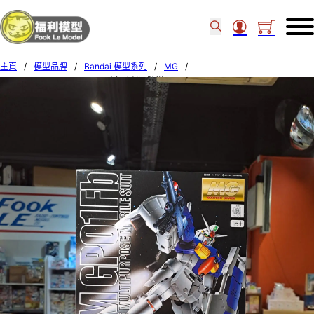
主頁
/
模型品牌
/
Bandai 模型系列
/
MG
/
Bandai MG 1/100 GP-01Fb 高達 試作1號機 63535