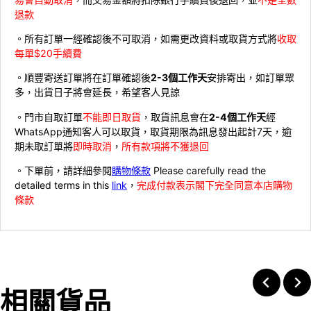
退款
。所有訂單一經確認後不可取消，如需更改資料或取貨方式將
收取
每單$20手續費
。順豐寄送訂單將在訂單確認後
2-3個工作天
安排寄出，如訂單眾
多，出貨日子將會延長，希望客人見諒
。門市自取訂單
不能即日取貨
，取貨訊息會在
2-4個工作天
經
WhatsApp通知客人可以取貨，取貨期限為訊息發出起計7天，逾
期未取訂單將
即時取消
，
所有款項將不獲退回
。下單前，請詳細參閱
購物條款
Please carefully read the
detailed terms in this
link
，
完成付款表示閣下完全同意本店購物
條款
相關貨品