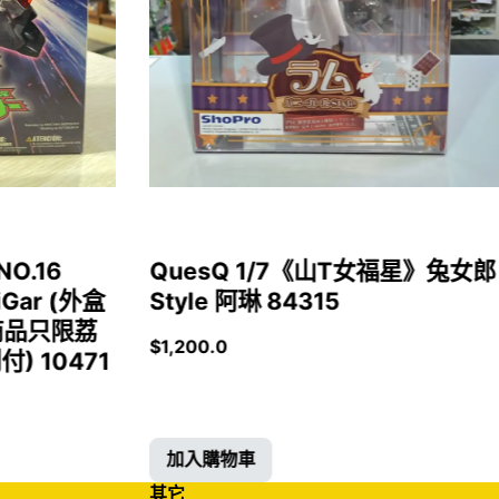
NO.16
QuesQ 1/7《山T女福星》兔女郎
iGar (外盒
Style 阿琳 84315
商品只限荔
$
1,200.0
 10471
加入購物車
其它