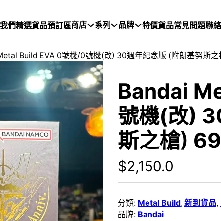
商店
系列
品牌
於我們
精選貨品
預訂區
特價貨品
常見問題
聯絡
 Metal Build EVA 0號機/0號機(改) 30週年紀念版 (附朗基努斯之槍
Bandai Me
號機(改) 
斯之槍) 69
$
2,150.0
分類:
Metal Build
,
新到貨品
,
品牌:
Bandai