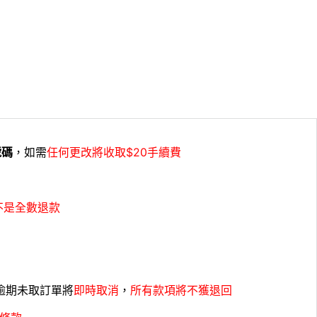
號碼
，如需
任何更改將收取$20手續費
不是全數退款
，逾期未取訂單將
即時取消
，
所有款項將不獲退回