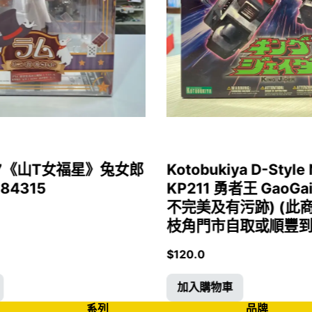
1/7《山T女福星》兔女郎
Kotobukiya D-Style 
 84315
KP211 勇者王 GaoGa
不完美及有污跡) (此
枝角門市自取或順豐到付)
$
120.0
加入購物車
系列
品牌