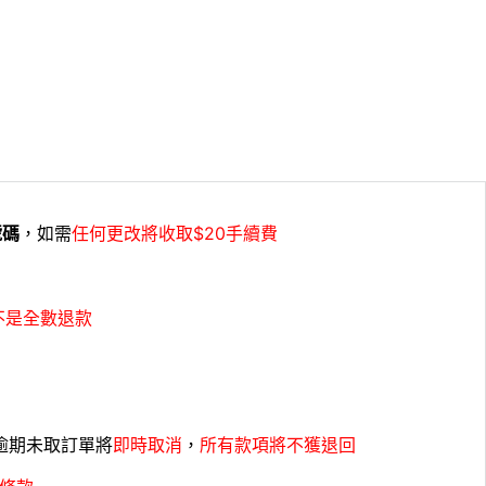
號碼
，如需
任何更改將收取$20手續費
不是全數退款
，逾期未取訂單將
即時取消
，
所有款項將不獲退回