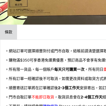
條款
。網站訂單可選擇順豐到付或門市自取，結帳前請清楚選擇
。購物滿$350可享香港免運費優惠，預訂商品不會享有免運
。所有限一貨品，每一個賬戶
每天只可購買一次
，所有同日
。所有訂單一經確認後不可取消，如需更改資料或取貨方式
。順豐寄送訂單將在訂單確認後
2-3個工作天
安排寄出，如
。門市自取訂單
不能即日取貨
，取貨訊息會在
2-4個工作天
經