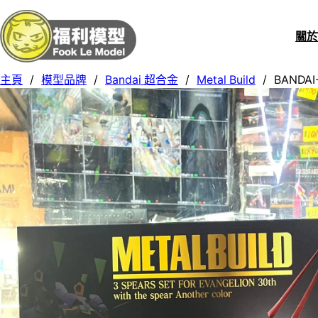
關
主頁
/
模型品牌
/
Bandai 超合金
/
Metal Build
/
BANDAI