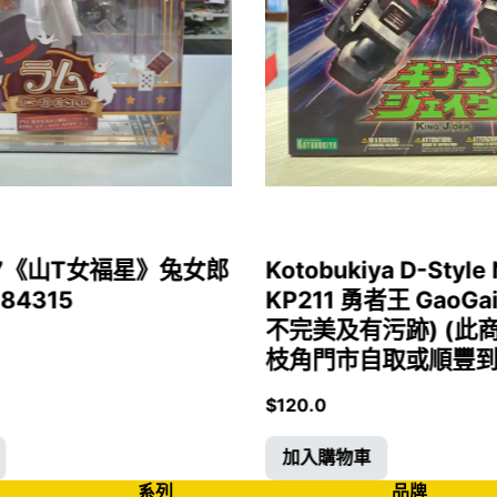
1/7《山T女福星》兔女郎
Kotobukiya D-Style 
 84315
KP211 勇者王 GaoGa
不完美及有污跡) (此
枝角門市自取或順豐到付)
$
120.0
加入購物車
系列
品牌