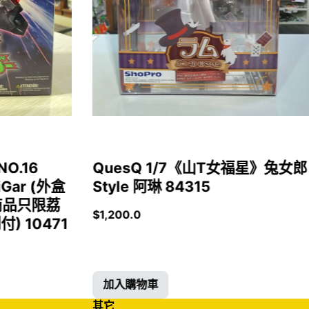
NO.16
QuesQ 1/7《山T女福星》兔女郎
iGar (外盒
Style 阿琳 84315
商品只限荔
$
1,200.0
 10471
加入購物車
其它