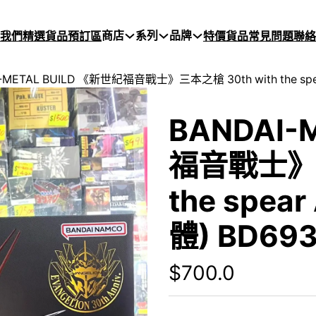
商店
系列
品牌
於我們
精選貨品
預訂區
特價貨品
常見問題
聯絡
-METAL BUILD 《新世紀福音戰士》三本之槍 30th with the spear
BANDAI-
福音戰士》三
the spear
體) BD69
$
700.0