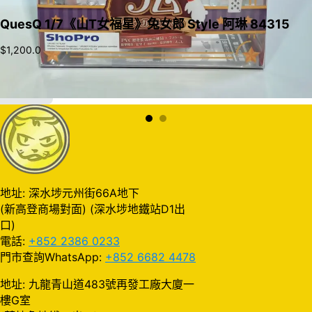
QuesQ 1/7《山T女福星》兔女郎 Style 阿琳 84315
$
1,200.0
加入購物車
地址: 深水埗元州街66A地下
(新高登商場對面) (深水埗地鐵站D1出
口)
電話:
+852 2386 0233
門市查詢WhatsApp:
+852 6682 4478
地址: 九龍青山道483號再發工廠大廈一
樓G室