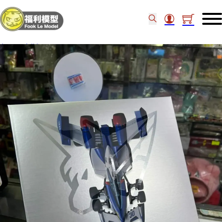
主頁
/
未分類
/
BANDAI MegaHouse SUPER ASURADA 01 Ver.2 837128