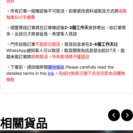
退款
。所有訂單一經確認後不可取消，如需更改資料或取貨方式將
收取
每單$20手續費
。順豐寄送訂單將在訂單確認後
2-3個工作天
安排寄出，如訂單眾
多，出貨日子將會延長，希望客人見諒
。門市自取訂單
不能即日取貨
，取貨訊息會在
2-4個工作天
經
WhatsApp通知客人可以取貨，取貨期限為訊息發出起計7天，逾
期未取訂單將
即時取消
，
所有款項將不獲退回
。下單前，請詳細參閱
購物條款
Please carefully read the
detailed terms in this
link
，
完成付款表示閣下完全同意本店購物
條款
相關貨品