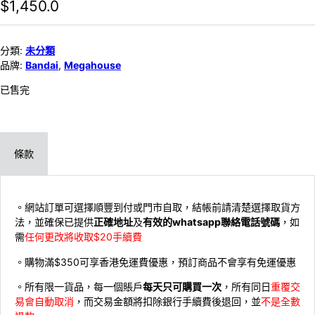
$
1,450.0
分類:
未分類
品牌:
Bandai
,
Megahouse
已售完
條款
。網站訂單可選擇順豐到付或門市自取，結帳前請清楚選擇取貨方
法，並確保已提供
正確地址
及
有效的whatsapp聯絡電話號碼
，如
需
任何更改將收取$20手續費
。購物滿$350可享香港免運費優惠，預訂商品不會享有免運優惠
。所有限一貨品，每一個賬戶
每天只可購買一次
，所有同日
重覆交
易會自動取消
，而交易金額將扣除銀行手續費後退回，並
不是全數