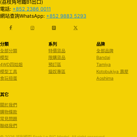
(荔枝角地鐵B1出口)
電話:
+852 2386 0011
網站查詢WhatsApp:
+852 9883 5293
分類
系列
品牌
全部分類
特價貨品
全部品牌
模型
限購貨品
Bandai
4WD四姑姐
預訂區
Tamiya
模型工具
貓奴專區
Kotobukiya 壽屋
食玩扭蛋
Aoshima
其它
關於我們
購物條款
常見問題
聯絡我們
© 2026 福利模型 Fook Le R/C Model. All right reserved.