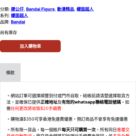
分類:
膠公仔
,
Bandai Figure
,
動漫精品
,
幪面超人
系列:
幪面超人
品牌:
Bandai
尚有庫存
加入購物車
條款
。網站訂單可選擇順豐到付或門市自取，結帳前請清楚選擇取貨方
法，並確保已提供
正確地址
及
有效的whatsapp聯絡電話號碼
，如
需
任何更改將收取$20手續費
。購物滿$350可享香港免運費優惠，預訂商品不會享有免運優惠
。所有限一貨品，每一個賬戶
每天只可購買一次
，所有同日
重覆交
易會自動取消
，而交易金額將扣除銀行手續費後退回，並
不是全數