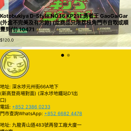
Kotobukiya D-Style NO.16 KP211 勇者王 GaoGaiGar
(外盒不完美及有污跡) (此商品只限荔枝角門市自取或順
豐到付) 10471
$
120.0
加入購物車
地址: 深水埗元州街66A地下
(新高登商場對面) (深水埗地鐵站D1出
口)
電話:
+852 2386 0233
門市查詢WhatsApp:
+852 6682 4478
地址: 九龍青山道483號再發工廠大廈一