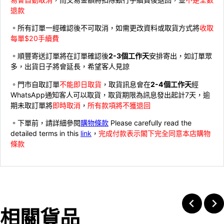
退款
。所有訂單一經確認後不可取消，如需更改資料或取貨方式將
收取
每單$20手續費
。順豐寄送訂單將在訂單確認後
2-3個工作天
安排寄出，如訂單眾
多，出貨日子將會延長，希望客人見諒
。門市自取訂單
不能即日取貨
，取貨訊息會在
2-4個工作天
經
WhatsApp通知客人可以取貨，取貨期限為訊息發出起計7天，逾
期未取訂單將
即時取消
，
所有款項將不獲退回
。下單前，請詳細參閱
購物條款
Please carefully read the
detailed terms in this
link
，
完成付款表示閣下完全同意本店購物
條款
相關貨品