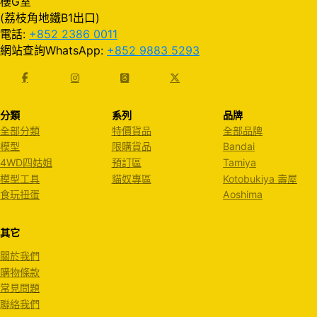
樓G室
(荔枝角地鐵B1出口)
電話:
+852 2386 0011
網站查詢WhatsApp:
+852 9883 5293
分類
系列
品牌
全部分類
特價貨品
全部品牌
模型
限購貨品
Bandai
4WD四姑姐
預訂區
Tamiya
模型工具
貓奴專區
Kotobukiya 壽屋
食玩扭蛋
Aoshima
其它
關於我們
購物條款
常見問題
聯絡我們