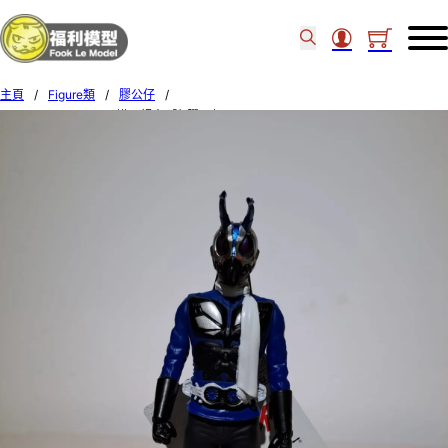
主頁
/
Figure類
/
膠公仔
/
Bandai Kamen Rider 幪面超人0號 膠公仔 833963