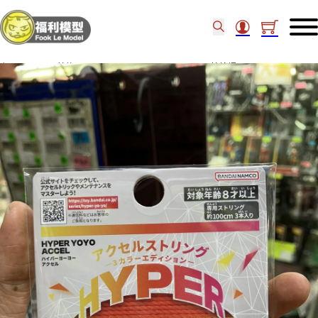
主頁
/
other 其他
/
Yo Yo
/
Bandai Hyper Accel 搖搖繩 71247