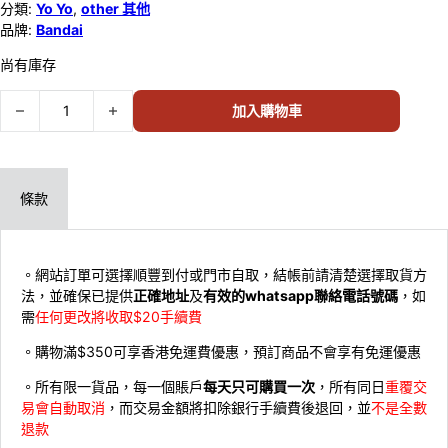
分類:
Yo Yo
,
other 其他
品牌:
Bandai
尚有庫存
Bandai Hyper Accel 搖搖繩 71247 數量
加入購物車
條款
。網站訂單可選擇順豐到付或門市自取，結帳前請清楚選擇取貨方
法，並確保已提供
正確地址
及
有效的whatsapp聯絡電話號碼
，如
需
任何更改將收取$20手續費
。購物滿$350可享香港免運費優惠，預訂商品不會享有免運優惠
。所有限一貨品，每一個賬戶
每天只可購買一次
，所有同日
重覆交
易會自動取消
，而交易金額將扣除銀行手續費後退回，並
不是全數
退款