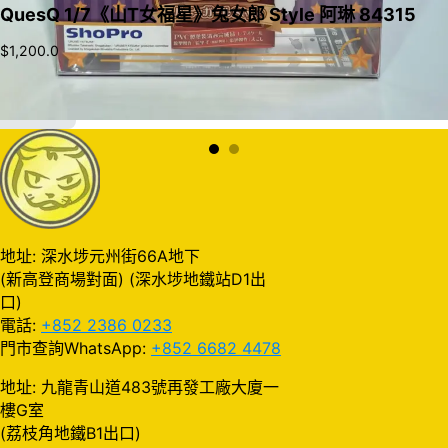
QuesQ 1/7《山T女福星》兔女郎 Style 阿琳 84315
$
1,200.0
加入購物車
地址: 深水埗元州街66A地下
(新高登商場對面) (深水埗地鐵站D1出
口)
電話:
+852 2386 0233
門市查詢WhatsApp:
+852 6682 4478
地址: 九龍青山道483號再發工廠大廈一
樓G室
(荔枝角地鐵B1出口)