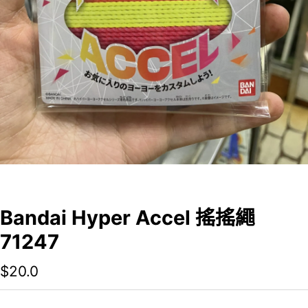
Bandai Hyper Accel 搖搖繩
71247
$
20.0