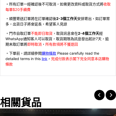
。所有訂單一經確認後不可取消，如需更改資料或取貨方式將
收取
每單$20手續費
。順豐寄送訂單將在訂單確認後
2-3個工作天
安排寄出，如訂單眾
多，出貨日子將會延長，希望客人見諒
。門市自取訂單
不能即日取貨
，取貨訊息會在
2-4個工作天
經
WhatsApp通知客人可以取貨，取貨期限為訊息發出起計7天，逾
期未取訂單將
即時取消
，
所有款項將不獲退回
。下單前，請詳細參閱
購物條款
Please carefully read the
detailed terms in this
link
，
完成付款表示閣下完全同意本店購物
條款
相關貨品