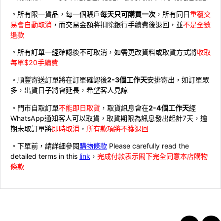
。所有限一貨品，每一個賬戶
每天只可購買一次
，所有同日
重覆交
易會自動取消
，而交易金額將扣除銀行手續費後退回，並
不是全數
退款
。所有訂單一經確認後不可取消，如需更改資料或取貨方式將
收取
每單$20手續費
。順豐寄送訂單將在訂單確認後
2-3個工作天
安排寄出，如訂單眾
多，出貨日子將會延長，希望客人見諒
。門市自取訂單
不能即日取貨
，取貨訊息會在
2-4個工作天
經
WhatsApp通知客人可以取貨，取貨期限為訊息發出起計7天，逾
期未取訂單將
即時取消
，
所有款項將不獲退回
。下單前，請詳細參閱
購物條款
Please carefully read the
detailed terms in this
link
，
完成付款表示閣下完全同意本店購物
條款