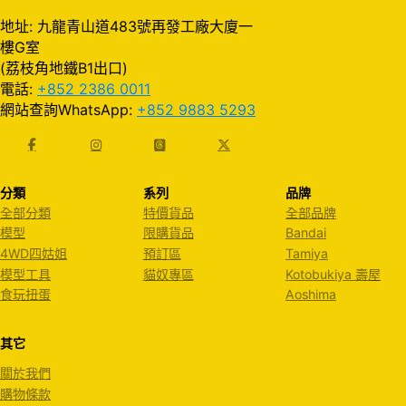
地址: 九龍青山道483號再發工廠大廈一
樓G室
(荔枝角地鐵B1出口)
電話:
+852 2386 0011
網站查詢WhatsApp:
+852 9883 5293
分類
系列
品牌
全部分類
特價貨品
全部品牌
模型
限購貨品
Bandai
4WD四姑姐
預訂區
Tamiya
模型工具
貓奴專區
Kotobukiya 壽屋
食玩扭蛋
Aoshima
其它
關於我們
購物條款