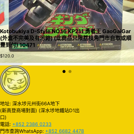
Kotobukiya D-Style NO.16 KP211 勇者王 GaoGaiGar
(外盒不完美及有污跡) (此商品只限荔枝角門市自取或順
豐到付) 10471
$
120.0
加入購物車
地址: 深水埗元州街66A地下
(新高登商場對面) (深水埗地鐵站D1出
口)
電話:
+852 2386 0233
門市查詢WhatsApp:
+852 6682 4478