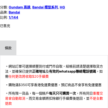
分類:
Gundam 高達
,
Bandai 模型系列
,
HG
品牌:
Bandai
比例:
1/144
已售完
條款
。網站訂單可選擇順豐到付或門市自取，結帳前請清楚選擇取貨方
法，並確保已提供
正確地址
及
有效的whatsapp聯絡電話號碼
，如
需
任何更改將收取$20手續費
。購物滿$350可享香港免運費優惠，預訂商品不會享有免運優惠
。所有限一貨品，每一個賬戶
每天只可購買一次
，所有同日
重覆交
易會自動取消
，而交易金額將扣除銀行手續費後退回，並
不是全數
退款