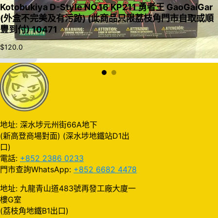
Kotobukiya D-Style NO.16 KP211 勇者王 GaoGaiGar
(外盒不完美及有污跡) (此商品只限荔枝角門市自取或順
豐到付) 10471
$
120.0
加入購物車
地址: 深水埗元州街66A地下
(新高登商場對面) (深水埗地鐵站D1出
口)
電話:
+852 2386 0233
門市查詢WhatsApp:
+852 6682 4478
地址: 九龍青山道483號再發工廠大廈一
樓G室
(荔枝角地鐵B1出口)