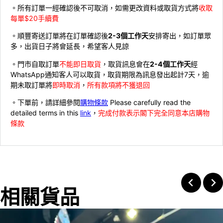
。所有訂單一經確認後不可取消，如需更改資料或取貨方式將
收取
每單$20手續費
。順豐寄送訂單將在訂單確認後
2-3個工作天
安排寄出，如訂單眾
多，出貨日子將會延長，希望客人見諒
。門市自取訂單
不能即日取貨
，取貨訊息會在
2-4個工作天
經
WhatsApp通知客人可以取貨，取貨期限為訊息發出起計7天，逾
期未取訂單將
即時取消
，
所有款項將不獲退回
。下單前，請詳細參閱
購物條款
Please carefully read the
detailed terms in this
link
，
完成付款表示閣下完全同意本店購物
條款
相關貨品