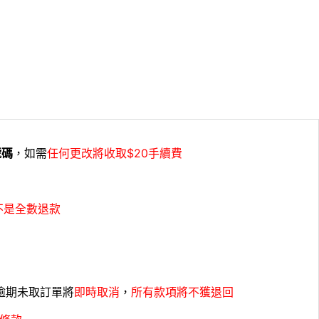
號碼
，如需
任何更改將收取$20手續費
不是全數退款
，逾期未取訂單將
即時取消
，
所有款項將不獲退回