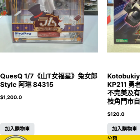
QuesQ 1/7《山T女福星》兔女郎
Kotobukiy
Style 阿琳 84315
KP211 勇
不完美及有
$
1,200.0
枝角門市自取
$
120.0
加入購物車
加入購物車
分類