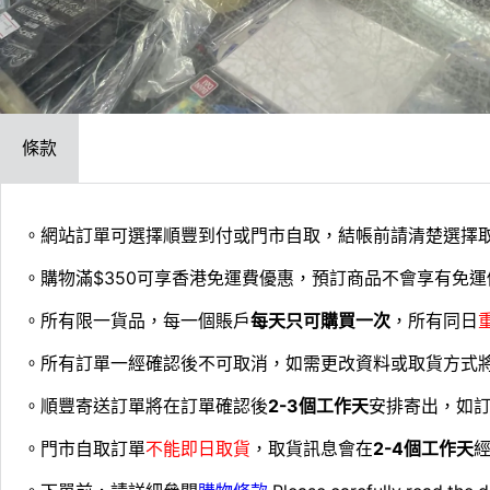
條款
。網站訂單可選擇順豐到付或門市自取，結帳前請清楚選擇
。購物滿$350可享香港免運費優惠，預訂商品不會享有免運
。所有限一貨品，每一個賬戶
每天只可購買一次
，所有同日
。所有訂單一經確認後不可取消，如需更改資料或取貨方式
。順豐寄送訂單將在訂單確認後
2-3個工作天
安排寄出，如
。門市自取訂單
不能即日取貨
，取貨訊息會在
2-4個工作天
經