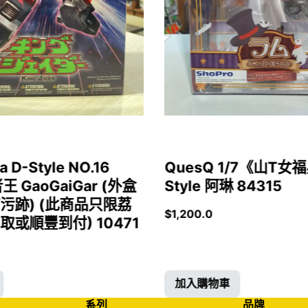
a D-Style NO.16
QuesQ 1/7《山T
者王 GaoGaiGar (外盒
Style 阿琳 84315
污跡) (此商品只限荔
$
1,200.0
或順豐到付) 10471
加入購物車
系列
品牌